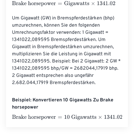
Brake horsepower
=
Gigawatts
×
1341.02
Um Gigawatt (GW) in Bremspferdestärken (bhp) 
umzurechnen, können Sie den folgenden 
Umrechnungsfaktor verwenden: 1 Gigawatt = 
1341022,089595 Bremspferdestärken. Um 
Gigawatt in Bremspferdestärken umzurechnen, 
multiplizieren Sie die Leistung in Gigawatt mit 
1341022,089595. Beispiel: Bei 2 Gigawatt: 2 GW * 
1341022,089595 bhp/GW = 2682044,17919 bhp. 
2 Gigawatt entsprechen also ungefähr 
2.682.044,17919 Bremspferdestärken.
Beispiel: Konvertieren 10 Gigawatts Zu Brake
horsepower
Brake horsepower
=
10 Gigawatts
×
1341.02
=
13410.2
Brak