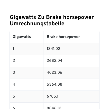
Gigawatts Zu Brake horsepower
Umrechnungstabelle
Gigawatts
Brake horsepower
1
1341.02
2
2682.04
3
4023.06
4
5364.08
5
6705.1
6
8046.12