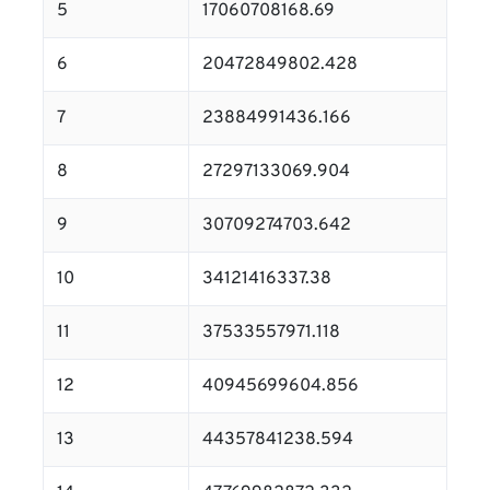
5
17060708168.69
6
20472849802.428
7
23884991436.166
8
27297133069.904
9
30709274703.642
10
34121416337.38
11
37533557971.118
12
40945699604.856
13
44357841238.594