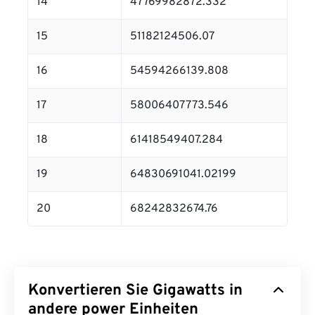
14
47769982872.332
15
51182124506.07
16
54594266139.808
17
58006407773.546
18
61418549407.284
19
64830691041.02199
20
68242832674.76
Konvertieren Sie Gigawatts in
andere power Einheiten