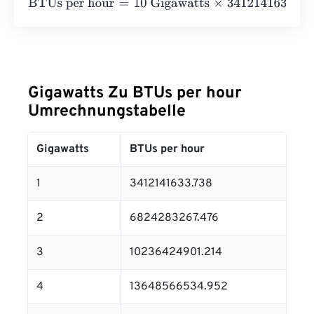
BTUs per hour
=
10 Gigawatts
×
3412141633.738
=
3412141
Gigawatts Zu BTUs per hour
Umrechnungstabelle
Gigawatts
BTUs per hour
1
3412141633.738
2
6824283267.476
3
10236424901.214
4
13648566534.952