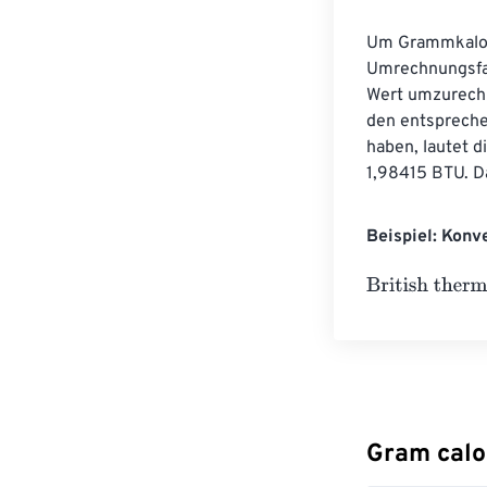
Um Grammkalori
Umrechnungsfa
Wert umzurechn
den entspreche
haben, lautet
1,98415 BTU. D
Beispiel: Konv
British thermal
Gram calo