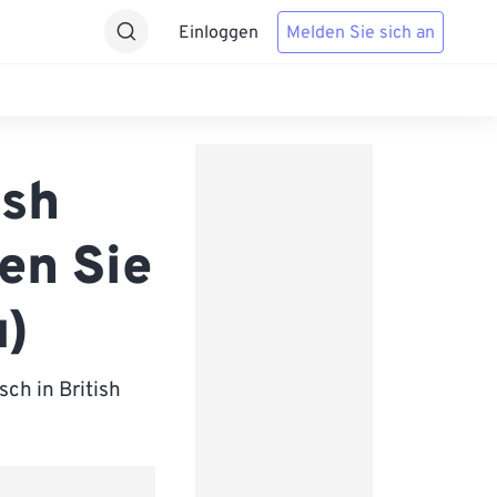
Einloggen
Melden Sie sich an
ish
en Sie
u)
ch in British