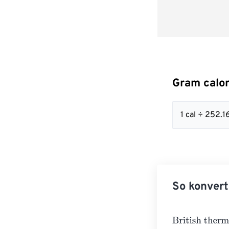
Gram calor
1 cal ÷ 252
So konvert
British thermal