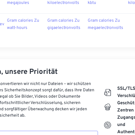
megajoules
kiloelectronvolts
kbtu
kil
Gram calories Zu
Gram calories Zu
Gram calories Zu
 ev
watt-hours
gigaelectronvolts
megaelectronvolts
, unsere Priorität
onvertieren wir nicht nur Dateien – wir schützen
SSL/TL
es Sicherheitskonzept sorgt dafür, dass Ihre Daten
Verschl
, egal ob Sie Bilder, Videos oder Dokumente
 fortschrittlicher Verschlüsselung, sicheren
Geschüt
d sorgfältiger Überwachung decken wir jeden
Zentren
icherheit ab.
Zugangs
und
Authenti