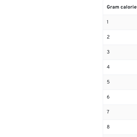
Gram calorie
1
2
3
4
5
6
7
8