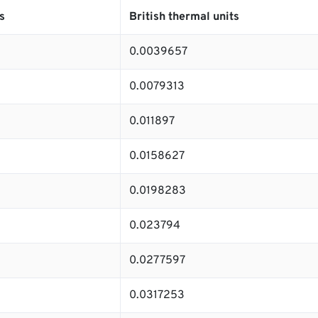
s
British thermal units
0.0039657
0.0079313
0.011897
0.0158627
0.0198283
0.023794
0.0277597
0.0317253