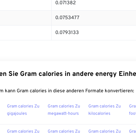
0.071382
0.0753477
0.0793133
en Sie Gram calories in andere energy Einhe
m kann Gram calories in diese anderen Formate konvertieren:
Gram calories Zu
Gram calories Zu
Gram calories Zu
Gra
gigajoules
megawatt-hours
kilocalories
foo
Gram calories Zu
Gram calories Zu
Gram calories Zu
Gra