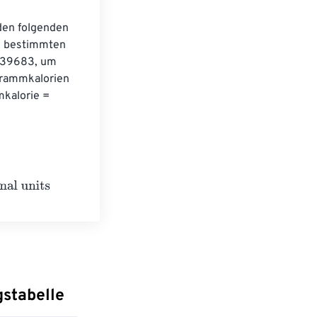
den folgenden 
 bestimmten 
039683, um 
Grammkalorien 
kalorie = 
rmal units
stabelle