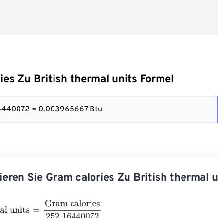
ies Zu British thermal units Formel
.16440072 = 0.003965667 Btu
ieren Sie Gram calories Zu British thermal u
 units
=
Gram calories
252.16440072