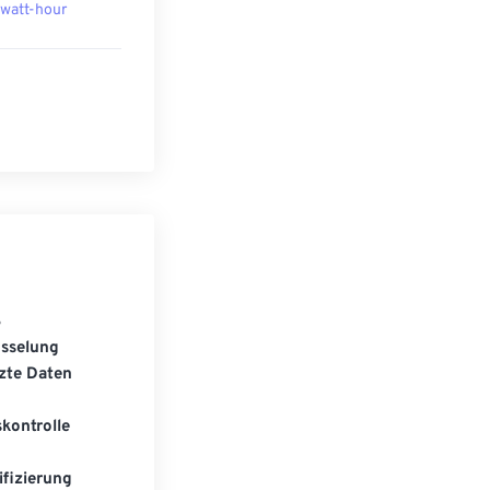
owatt-hour
S
üsselung
zte Daten
kontrolle
fizierung