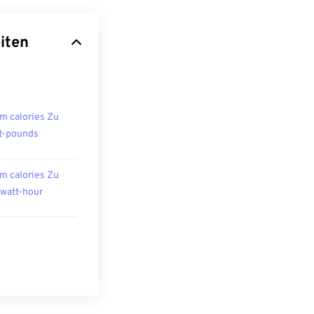
iten
m calories Zu
t-pounds
m calories Zu
owatt-hour