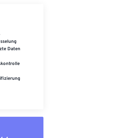
S
üsselung
zte Daten
kontrolle
fizierung