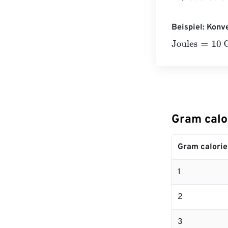
Beispiel: Konv
Joules
=
10 Gram
Gram calo
Gram calorie
1
2
3