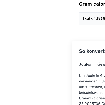
Gram calor
1 cal x 4.186
So konvert
Joules
=
Gram c
Um Joule in G
verwenden: 1 J
umzurechnen, m
beispielsweise
Grammkalorien
23,9005736 Gr