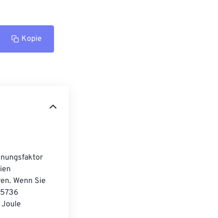
Kopie
nungsfaktor 
ien 
en. Wenn Sie 
05736 
Joule 