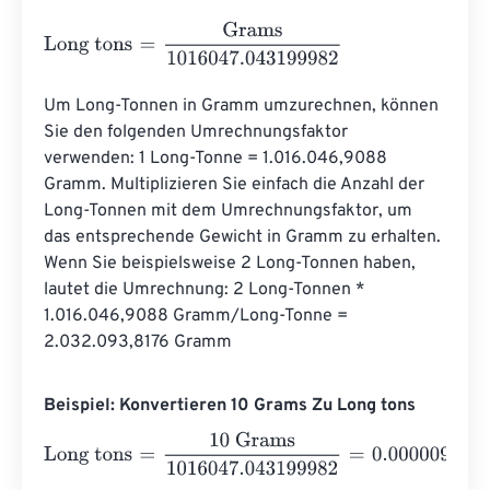
Long tons
=
Grams
1016047.043199982
Um Long-Tonnen in Gramm umzurechnen, können 
Sie den folgenden Umrechnungsfaktor 
verwenden: 1 Long-Tonne = 1.016.046,9088 
Gramm. Multiplizieren Sie einfach die Anzahl der 
Long-Tonnen mit dem Umrechnungsfaktor, um 
das entsprechende Gewicht in Gramm zu erhalten. 
Wenn Sie beispielsweise 2 Long-Tonnen haben, 
lautet die Umrechnung: 2 Long-Tonnen * 
1.016.046,9088 Gramm/Long-Tonne = 
2.032.093,8176 Gramm
Beispiel: Konvertieren 10 Grams Zu Long tons
Long tons
=
10 Grams
1016047.043199982
=
0.0000098
L