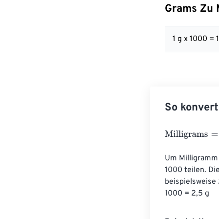
Grams Zu M
1 g x 1000 =
So konvert
Milligrams
=
Gr
Um Milligramm 
1000 teilen. Di
beispielsweise
1000 = 2,5 g