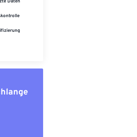
zte Daten
kontrolle
fizierung
chlange