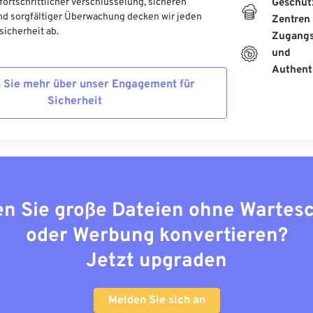
 fortschrittlicher Verschlüsselung, sicheren
Geschüt
d sorgfältiger Überwachung decken wir jeden
Zentren
icherheit ab.
Zugangs
und
Authenti
 Sie mehr über unser Engagement für
Sicherheit
n Sie große Dateien ohne Wartes
oder Werbung konvertieren?
Jetzt upgraden
Melden Sie sich an