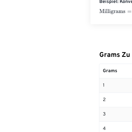
Beispiel: Konv
Milligrams
=
10 
Grams Zu 
Grams
1
2
3
4