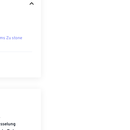
ms Zu stone
S
üsselung