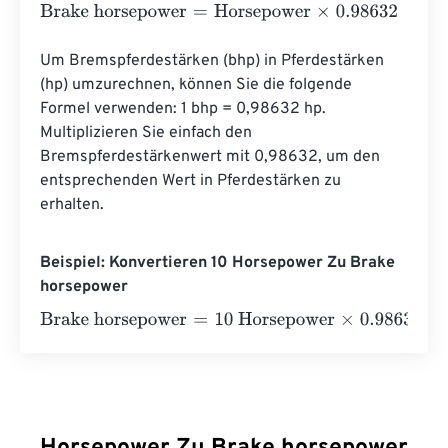
Brake horsepower
=
Horsepower
×
0.98632
Um Bremspferdestärken (bhp) in Pferdestärken 
(hp) umzurechnen, können Sie die folgende 
Formel verwenden: 1 bhp = 0,98632 hp. 
Multiplizieren Sie einfach den 
Bremspferdestärkenwert mit 0,98632, um den 
entsprechenden Wert in Pferdestärken zu 
erhalten.
Beispiel: Konvertieren 10 Horsepower Zu Brake
horsepower
Brake horsepower
=
10 Horsepower
×
0.98632
=
9.8632
Br