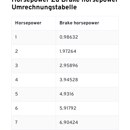
Horsepower Zu Brake horsepower
Umrechnungstabelle
Horsepower
Brake horsepower
1
0.98632
2
1.97264
3
2.95896
4
3.94528
5
4.9316
6
5.91792
7
6.90424