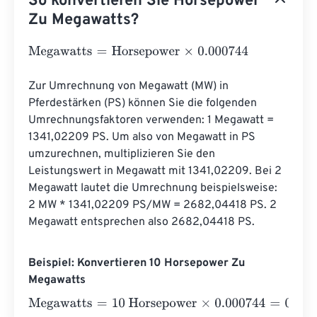
So konvertieren Sie Horsepower
Zu Megawatts?
Megawatts
=
Horsepower
×
0.000744
Zur Umrechnung von Megawatt (MW) in 
Pferdestärken (PS) können Sie die folgenden 
Umrechnungsfaktoren verwenden: 1 Megawatt = 
1341,02209 PS. Um also von Megawatt in PS 
umzurechnen, multiplizieren Sie den 
Leistungswert in Megawatt mit 1341,02209. Bei 2 
Megawatt lautet die Umrechnung beispielsweise: 
2 MW * 1341,02209 PS/MW = 2682,04418 PS. 2 
Megawatt entsprechen also 2682,04418 PS.
Beispiel: Konvertieren 10 Horsepower Zu
Megawatts
Megawatts
=
10 Horsepower
×
0.000744
=
0.00744
Megawa