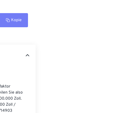
Kopie
aktor 
len Sie also 
00.000 Zoll. 
0 Zoll / 
3714903 