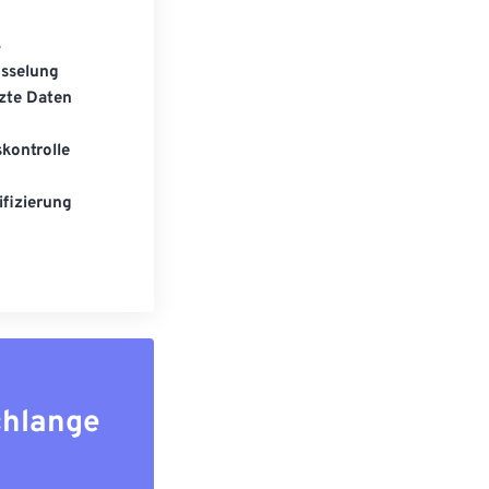
S
üsselung
zte Daten
kontrolle
fizierung
chlange