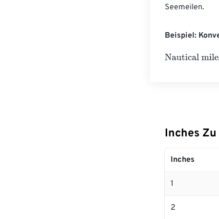
Seemeilen.
Beispiel: Konv
Nautical miles
=
Inches Zu
Inches
1
2