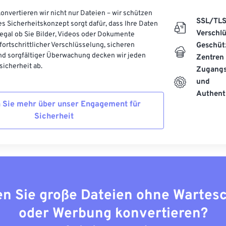
onvertieren wir nicht nur Dateien – wir schützen
SSL/TL
es Sicherheitskonzept sorgt dafür, dass Ihre Daten
Verschl
, egal ob Sie Bilder, Videos oder Dokumente
 fortschrittlicher Verschlüsselung, sicheren
Geschüt
d sorgfältiger Überwachung decken wir jeden
Zentren
icherheit ab.
Zugangs
und
Authenti
 Sie mehr über unser Engagement für
Sicherheit
n Sie große Dateien ohne Wartes
oder Werbung konvertieren?