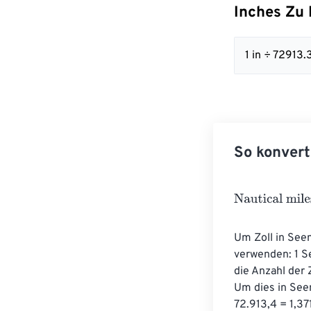
Inches Zu 
1 in ÷ 7291
So konvert
Nautical miles
=
Um Zoll in See
verwenden: 1 Se
die Anzahl der 
Um dies in See
72.913,4 = 1,3