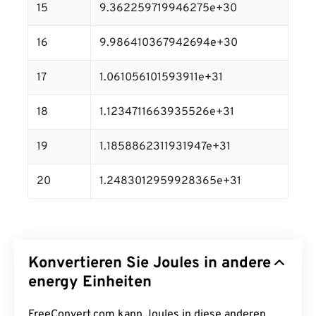
15
9.362259719946275e+30
16
9.986410367942694e+30
17
1.061056101593911e+31
18
1.1234711663935526e+31
19
1.1858862311931947e+31
20
1.2483012959928365e+31
Konvertieren Sie Joules in andere
energy Einheiten
FreeConvert.com kann Joules in diese anderen