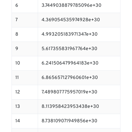
6
3.7449038879785096e+30
7
4.369054535974928e+30
8
4.993205183971347e+30
9
5.617355831967764e+30
10
6.241506479964183e+30
11
6.865657127960601e+30
12
7.489807775957019e+30
13
8.113958423953438e+30
14
8.738109071949856e+30