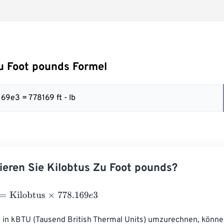
u Foot pounds Formel
169e3 = 778169 ft - lb
ieren Sie Kilobtus Zu Foot pounds?
ilobtus
×
778.169
e
3
in kBTU (Tausend British Thermal Units) umzurechnen, könne