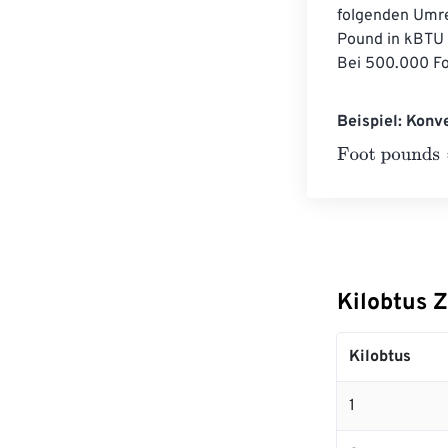
folgenden Umre
Pound in kBTU u
Bei 500.000 Fo
Beispiel: Konv
Foot pounds
=
1
Kilobtus 
Kilobtus
1