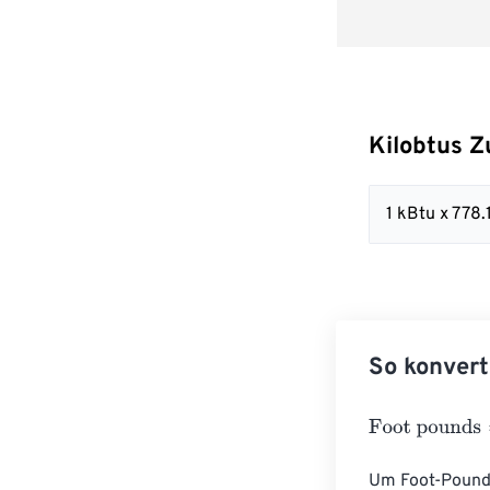
Kilobtus Z
1 kBtu x 778.
So konvert
Foot pounds
=
K
Um Foot-Pound 