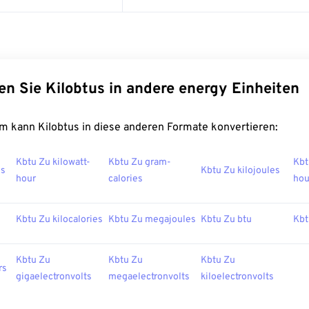
en Sie Kilobtus in andere energy Einheiten
m kann Kilobtus in diese anderen Formate konvertieren:
Kbtu Zu kilowatt-
Kbtu Zu gram-
Kbt
es
Kbtu Zu kilojoules
hour
calories
hou
Kbtu Zu kilocalories
Kbtu Zu megajoules
Kbtu Zu btu
Kbt
Kbtu Zu
Kbtu Zu
Kbtu Zu
rs
gigaelectronvolts
megaelectronvolts
kiloelectronvolts