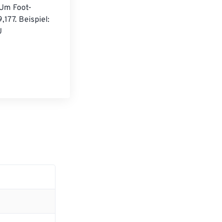
 Um Foot-
177. Beispiel: 
U