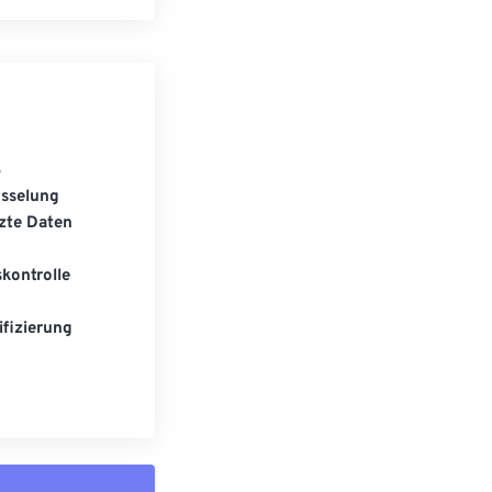
S
üsselung
zte Daten
kontrolle
fizierung