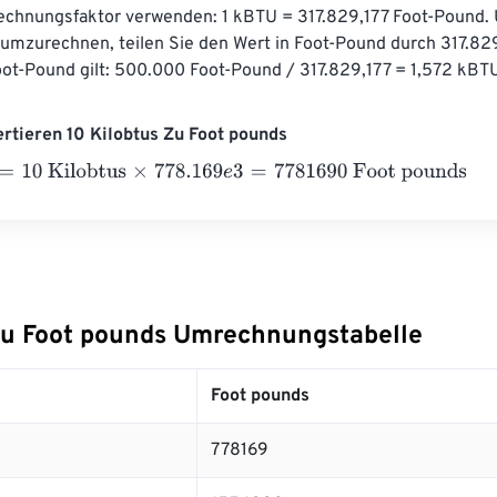
chnungsfaktor verwenden: 1 kBTU = 317.829,177 Foot-Pound.
mzurechnen, teilen Sie den Wert in Foot-Pound durch 317.829,
ot-Pound gilt: 500.000 Foot-Pound / 317.829,177 = 1,572 kBT
ertieren 10 Kilobtus Zu Foot pounds
0 Kilobtus
×
778.169
e
3
=
7781690
Foot pounds
Zu Foot pounds Umrechnungstabelle
Foot pounds
778169