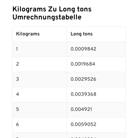
Kilograms Zu Long tons
Umrechnungstabelle
Kilograms
Long tons
1
0.0009842
2
0.0019684
3
0.0029526
4
0.0039368
5
0.004921
6
0.0059052