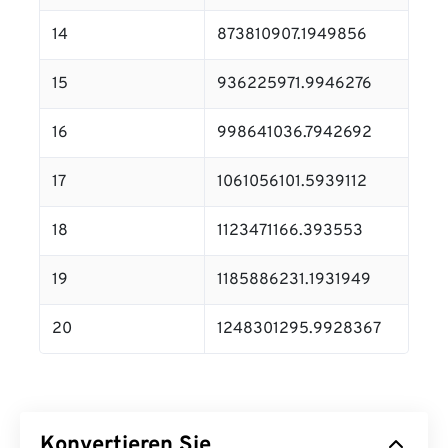
14
873810907.1949856
15
936225971.9946276
16
998641036.7942692
17
1061056101.5939112
18
1123471166.393553
19
1185886231.1931949
20
1248301295.9928367
Konvertieren Sie