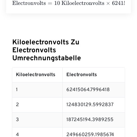
Electronvolts
=
10 Kiloelectronvolts
×
62415064.7996418
Kiloelectronvolts Zu
Electronvolts
Umrechnungstabelle
Kiloelectronvolts
Electronvolts
1
62415064.7996418
2
124830129.5992837
3
187245194.3989255
4
249660259.1985674