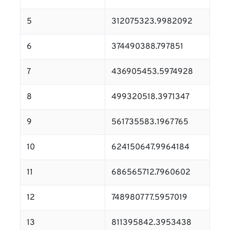
5
312075323.9982092
6
374490388.797851
7
436905453.5974928
8
499320518.3971347
9
561735583.1967765
10
624150647.9964184
11
686565712.7960602
12
748980777.5957019
13
811395842.3953438