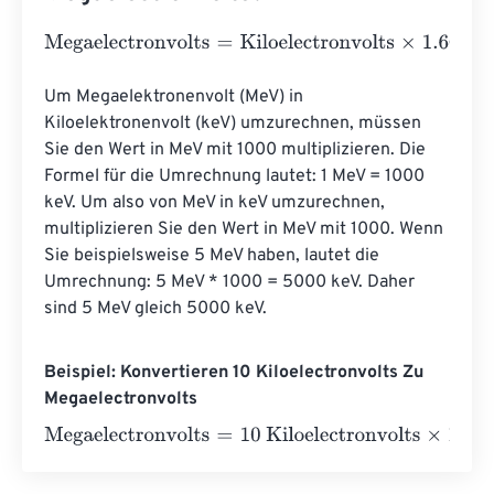
Megaelectronvolts
=
Kiloelectronvolts
×
1.602176634
e
-
19
Um Megaelektronenvolt (MeV) in 
Kiloelektronenvolt (keV) umzurechnen, müssen 
Sie den Wert in MeV mit 1000 multiplizieren. Die 
Formel für die Umrechnung lautet: 1 MeV = 1000 
keV. Um also von MeV in keV umzurechnen, 
multiplizieren Sie den Wert in MeV mit 1000. Wenn 
Sie beispielsweise 5 MeV haben, lautet die 
Umrechnung: 5 MeV * 1000 = 5000 keV. Daher 
sind 5 MeV gleich 5000 keV.
Beispiel: Konvertieren 10 Kiloelectronvolts Zu
Megaelectronvolts
Megaelectronvolts
=
10 Kiloelectronvolts
×
1.602176634
e
-