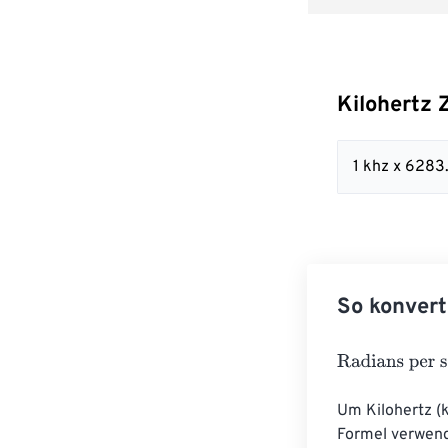
Kilohertz 
1 khz x 6283
So konvert
Radians per se
Um Kilohertz (
Formel verwend