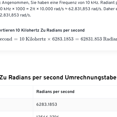
: Angenommen, Sie haben eine Frequenz von 10 kHz. Radiant 
 10 kHz × 1000 = 2π × 10.000 rad/s ≈ 62.831,853 rad/s. Daher 
2.831,853 rad/s.
ertieren 10 Kilohertz Zu Radians per second
cond
=
10 Kilohertz
×
6283.1853
=
62831.853
Radians per secon
 Zu Radians per second Umrechnungstabe
Radians per second
6283.1853