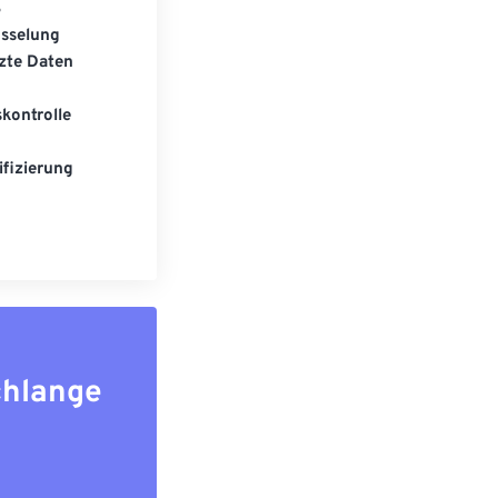
S
üsselung
zte Daten
kontrolle
fizierung
chlange