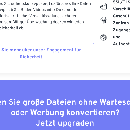
SSL/TL
es Sicherheitskonzept sorgt dafür, dass Ihre Daten
Verschl
, egal ob Sie Bilder, Videos oder Dokumente
 fortschrittlicher Verschlüsselung, sicheren
Geschüt
d sorgfältiger Überwachung decken wir jeden
Zentren
icherheit ab.
Zugangs
und
Authenti
 Sie mehr über unser Engagement für
Sicherheit
n Sie große Dateien ohne Wartes
oder Werbung konvertieren?
Jetzt upgraden