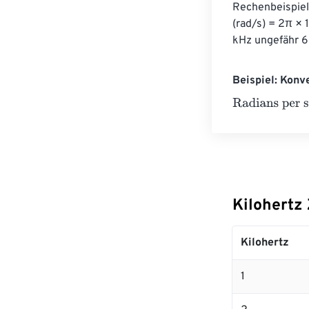
Rechenbeispiel
(rad/s) = 2π ×
kHz ungefähr 6
Beispiel: Konv
Radians per se
Kilohertz
Kilohertz
1