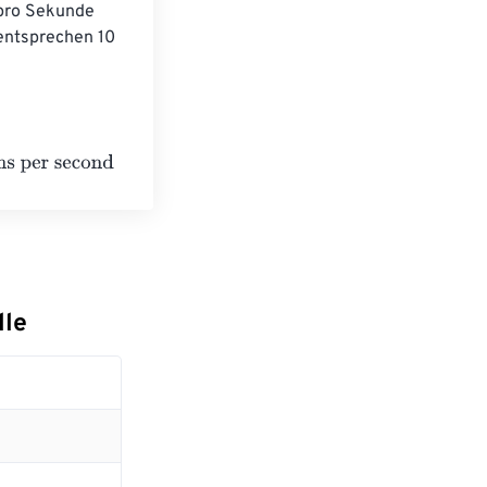
pro Sekunde 
entsprechen 10 
d
lle