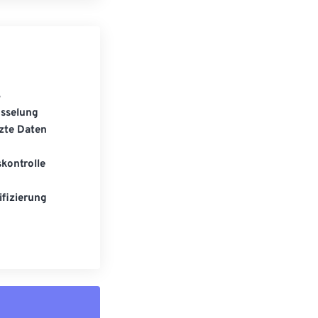
S
üsselung
zte Daten
kontrolle
fizierung