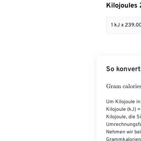
Kilojoules
1 kJ x 239.0
So konvert
Gram calories
=
Um Kilojoule i
Kilojoule (kJ) 
Kilojoule, die 
Umrechnungsfak
Nehmen wir bei
Grammkalorien 