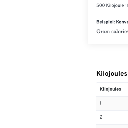
500 Kilojoule 
Beispiel: Konv
Gram calories
=
Kilojoule
Kilojoules
1
2