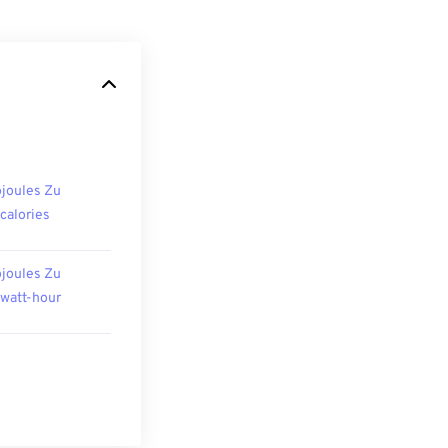
ojoules Zu
ocalories
ojoules Zu
owatt-hour