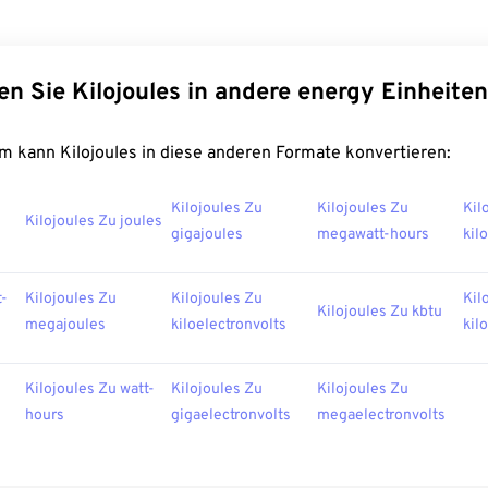
en Sie Kilojoules in andere energy Einheiten
m kann Kilojoules in diese anderen Formate konvertieren:
Kilojoules Zu
Kilojoules Zu
Kil
Kilojoules Zu joules
gigajoules
megawatt-hours
kil
t-
Kilojoules Zu
Kilojoules Zu
Kil
Kilojoules Zu kbtu
megajoules
kiloelectronvolts
kil
Kilojoules Zu watt-
Kilojoules Zu
Kilojoules Zu
hours
gigaelectronvolts
megaelectronvolts