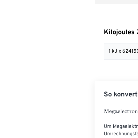
Kilojoules
1 kJ x 6241
So konvert
Megaelectronvo
Um Megaelektro
Umrechnungsfakt