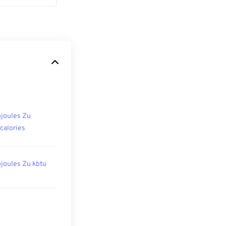
ojoules Zu
ocalories
ojoules Zu kbtu