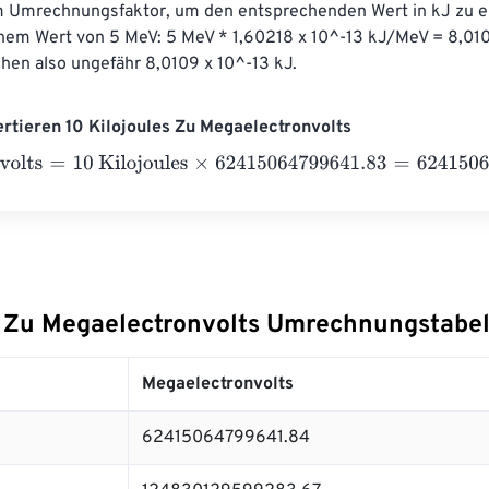
 Umrechnungsfaktor, um den entsprechenden Wert in kJ zu er
inem Wert von 5 MeV: 5 MeV * 1,60218 x 10^-13 kJ/MeV = 8,010
hen also ungefähr 8,0109 x 10^-13 kJ.
ertieren 10 Kilojoules Zu Megaelectronvolts
lts
=
10 Kilojoules
×
62415064799641.83
=
624150647996418.
s Zu Megaelectronvolts Umrechnungstabel
Megaelectronvolts
62415064799641.84