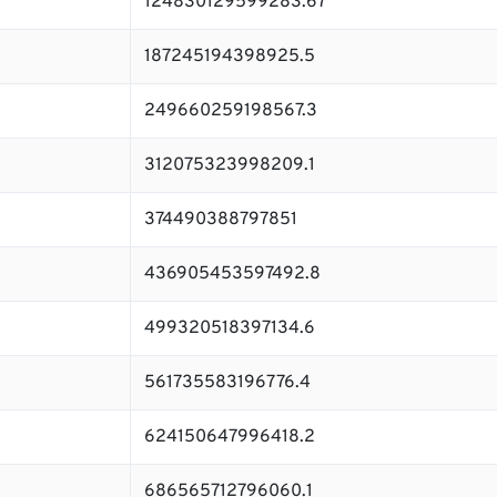
124830129599283.67
187245194398925.5
249660259198567.3
312075323998209.1
374490388797851
436905453597492.8
499320518397134.6
561735583196776.4
624150647996418.2
686565712796060.1