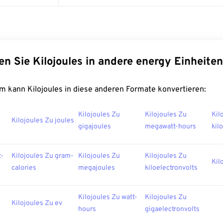
en Sie Kilojoules in andere energy Einheiten
m kann Kilojoules in diese anderen Formate konvertieren:
Kilojoules Zu
Kilojoules Zu
Kil
Kilojoules Zu joules
gigajoules
megawatt-hours
kil
t-
Kilojoules Zu gram-
Kilojoules Zu
Kilojoules Zu
Kil
calories
megajoules
kiloelectronvolts
Kilojoules Zu watt-
Kilojoules Zu
Kilojoules Zu ev
hours
gigaelectronvolts