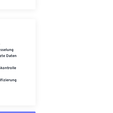
S
üsselung
zte Daten
kontrolle
fizierung