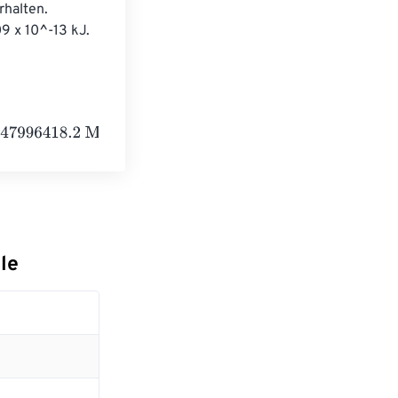
halten. 
9 x 10^-13 kJ. 
2
Megaelectronvolts
le