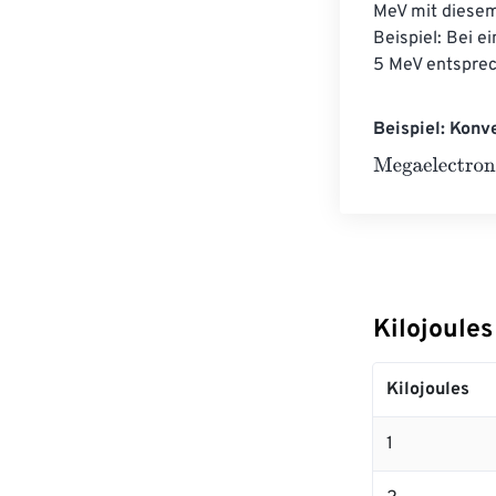
MeV mit diesem
Beispiel: Bei e
5 MeV entsprec
Beispiel: Konv
Megaelectronvo
Kilojoule
Kilojoules
1