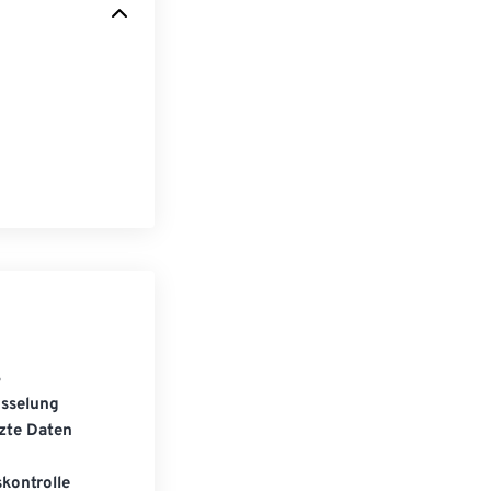
S
üsselung
zte Daten
kontrolle