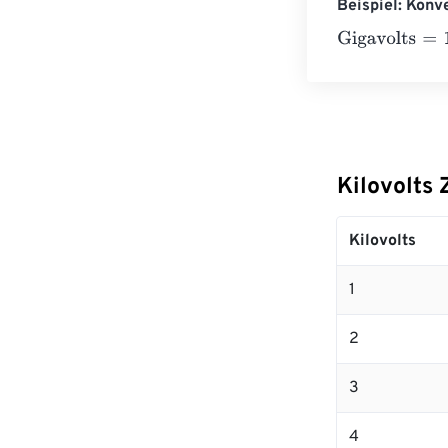
Beispiel: Konv
Gigavolts
=
10 K
Kilovolts
Kilovolts
1
2
3
4