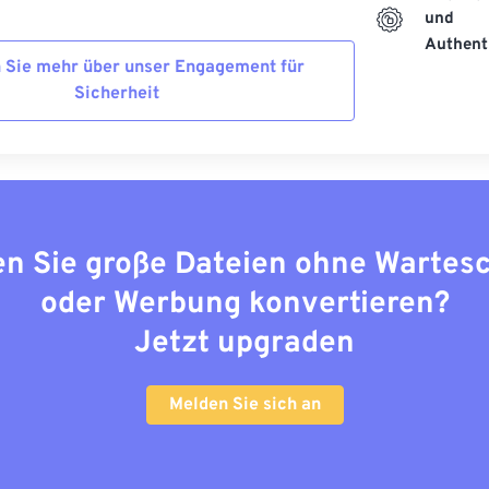
und
Authenti
 Sie mehr über unser Engagement für
Sicherheit
n Sie große Dateien ohne Wartes
oder Werbung konvertieren?
Jetzt upgraden
Melden Sie sich an