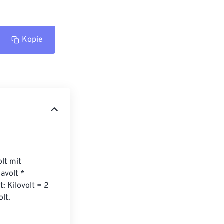
Kopie
lt mit 
avolt * 
: Kilovolt = 2 
lt.