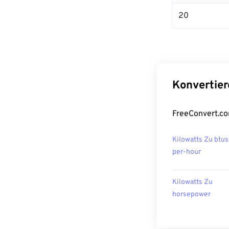
20
Konvertier
FreeConvert.co
Kilowatts Zu btus
per-hour
Kilowatts Zu
horsepower