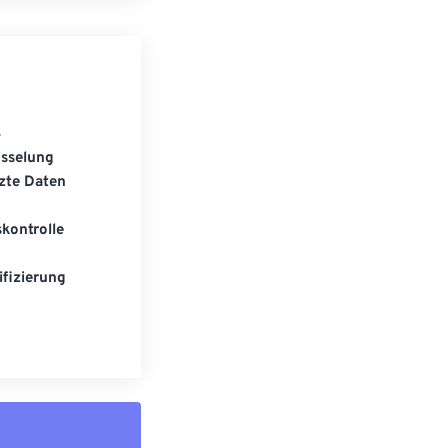
S
üsselung
zte Daten
kontrolle
fizierung