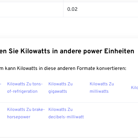
0.02
en Sie Kilowatts in andere power Einheiten
m kann Kilowatts in diese anderen Formate konvertieren:
-
Kilowatts Zu tons-
Kilowatts Zu
Kilowatts Zu
Kil
of-refrigeration
gigawatts
milliwatts
Kilowatts Zu brake-
Kilowatts Zu
horsepower
decibels-milliwatt