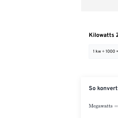
Kilowatts
1 kw ÷ 1000 
So konvert
Megawatts
=
Kil