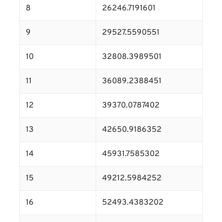
8
26246.7191601
9
29527.5590551
10
32808.3989501
11
36089.2388451
12
39370.0787402
13
42650.9186352
14
45931.7585302
15
49212.5984252
16
52493.4383202