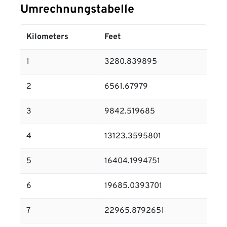
Umrechnungstabelle
Kilometers
Feet
1
3280.839895
2
6561.67979
3
9842.519685
4
13123.3595801
5
16404.1994751
6
19685.0393701
7
22965.8792651