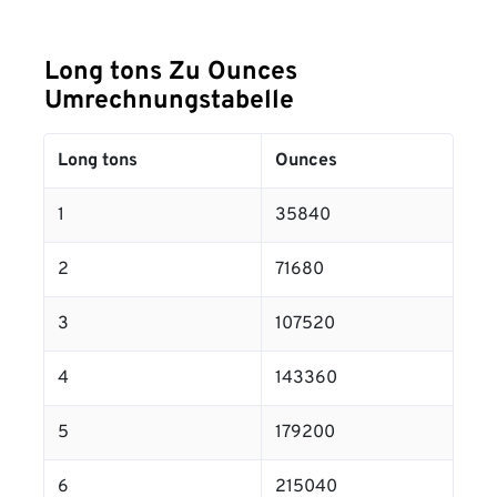
Long tons Zu Ounces
Umrechnungstabelle
Long tons
Ounces
1
35840
2
71680
3
107520
4
143360
5
179200
6
215040