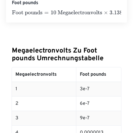
Foot pounds
Foot pounds
=
10 Megaelectronvolts
×
3.13805709830403
Megaelectronvolts Zu Foot
pounds Umrechnungstabelle
Megaelectronvolts
Foot pounds
1
3e-7
2
6e-7
3
9e-7
4
0.0000013