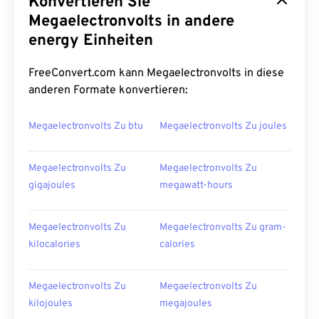
Konvertieren Sie
Megaelectronvolts in andere
energy Einheiten
FreeConvert.com kann Megaelectronvolts in diese
anderen Formate konvertieren:
Megaelectronvolts Zu btu
Megaelectronvolts Zu joules
Megaelectronvolts Zu
Megaelectronvolts Zu
gigajoules
megawatt-hours
Megaelectronvolts Zu
Megaelectronvolts Zu gram-
kilocalories
calories
Megaelectronvolts Zu
Megaelectronvolts Zu
kilojoules
megajoules