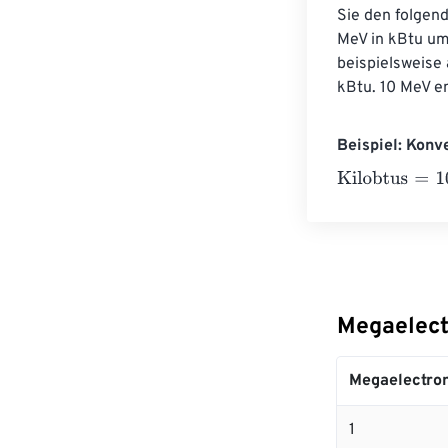
Sie den folgen
MeV in kBtu um
beispielsweise
kBtu. 10 MeV e
Beispiel: Konv
Kilobtus
=
10 Me
Megaelect
Megaelectron
1