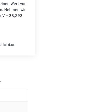
einen Wert von 
en. Nehmen wir 
MeV = 38,293 
e