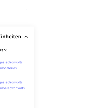
Einheiten
ren:
aelectronvolts
kilocalories
aelectronvolts
kiloelectronvolts