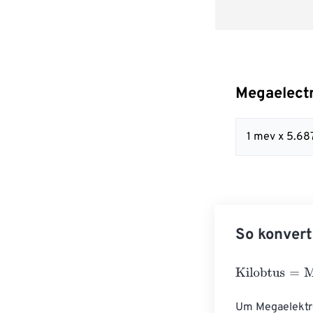
Megaelectr
1 mev x 5.6
So konvert
Kilobtus
=
Megae
Um Megaelektro