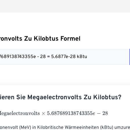
onvolts Zu Kilobtus Formel
87689138743355e - 28 = 5.6877e-28 kBtu
ieren Sie Megaelectronvolts Zu Kilobtus?
lectronvolts
×
5.687689138743355
e
-
28
nenvolt (MeV) in Kilobritische Wärmeeinheiten (kBtu) umzur