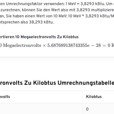
den Umrechnungsfaktor verwenden: 1 MeV = 3,8293 kBtu. Um 
zurechnen, können Sie den Wert also mit 3,8293 multiplizier
 an, Sie haben einen Wert von 10 MeV: 10 MeV * 3,8293 kBtu/
ntsprechen also 38,293 kBtu.
ertieren 10 Megaelectronvolts Zu Kilobtus
gaelectronvolts
×
5.687689138743355
e
-
28
=
0
Kilobtus
ronvolts Zu Kilobtus Umrechnungstabell
volts
Kilobtus
0