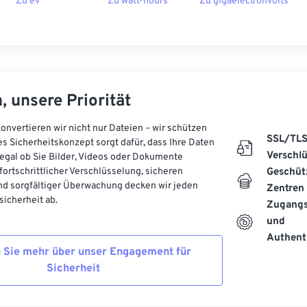
Zu ev
Zu watt-hours
Zu gigaelectronvolts
, unsere Priorität
onvertieren wir nicht nur Dateien – wir schützen
SSL/TL
es Sicherheitskonzept sorgt dafür, dass Ihre Daten
Verschl
, egal ob Sie Bilder, Videos oder Dokumente
 fortschrittlicher Verschlüsselung, sicheren
Geschüt
d sorgfältiger Überwachung decken wir jeden
Zentren
icherheit ab.
Zugangs
und
Authenti
 Sie mehr über unser Engagement für
Sicherheit