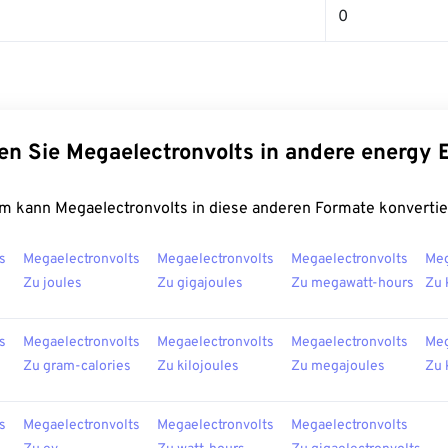
0
en Sie Megaelectronvolts in andere energy 
m kann Megaelectronvolts in diese anderen Formate konvertie
s
Megaelectronvolts
Megaelectronvolts
Megaelectronvolts
Meg
Zu joules
Zu gigajoules
Zu megawatt-hours
Zu 
s
Megaelectronvolts
Megaelectronvolts
Megaelectronvolts
Meg
Zu gram-calories
Zu kilojoules
Zu megajoules
Zu 
s
Megaelectronvolts
Megaelectronvolts
Megaelectronvolts