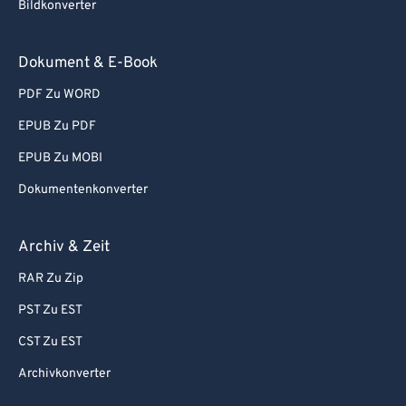
Bildkonverter
Dokument & E-Book
PDF Zu WORD
EPUB Zu PDF
EPUB Zu MOBI
Dokumentenkonverter
Archiv & Zeit
RAR Zu Zip
PST Zu EST
CST Zu EST
Archivkonverter