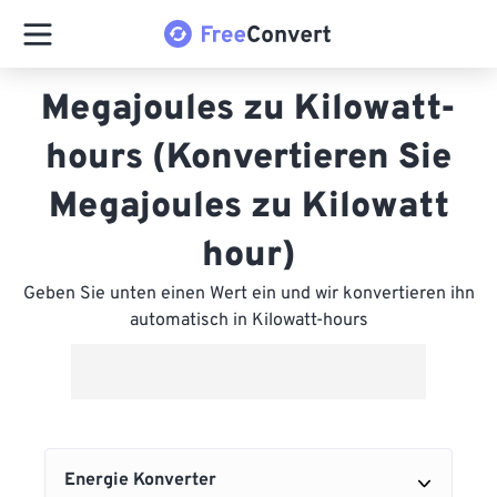
Megajoules zu Kilowatt-
hours (Konvertieren Sie
Megajoules zu Kilowatt
hour)
Geben Sie unten einen Wert ein und wir konvertieren ihn
automatisch in Kilowatt-hours