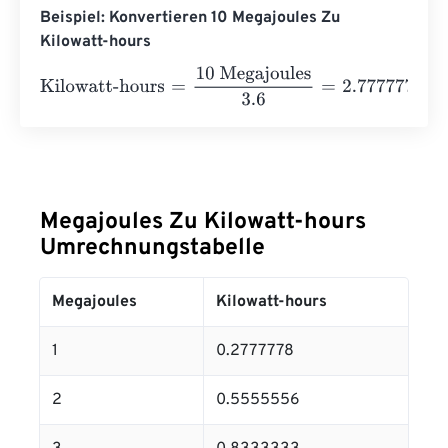
Beispiel: Konvertieren 10 Megajoules Zu
Kilowatt-hours
Kilowatt-hours
=
10 Megajoules
3.6
=
2.7777778
Kilowatt-h
Megajoules Zu Kilowatt-hours
Umrechnungstabelle
Megajoules
Kilowatt-hours
1
0.2777778
2
0.5555556