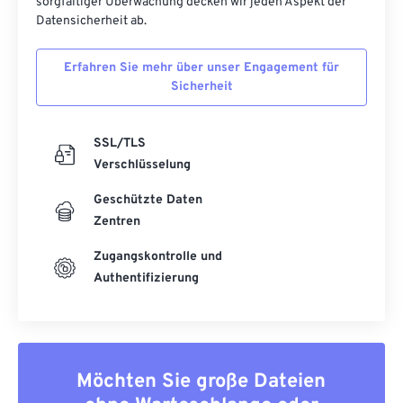
sorgfältiger Überwachung decken wir jeden Aspekt der
Datensicherheit ab.
Erfahren Sie mehr über unser Engagement für
Sicherheit
SSL/TLS
Verschlüsselung
Geschützte Daten
Zentren
Zugangskontrolle und
Authentifizierung
Möchten Sie große Dateien