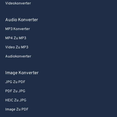
Videokonverter
Audio Konverter
MP3 Konverter
MP4 Zu MP3
Video Zu MP3
Audiokonverter
Image Konverter
JPG Zu PDF
PDF Zu JPG
HEIC Zu JPG
Image Zu PDF