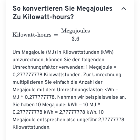
So konvertieren Sie Megajoules
Zu Kilowatt-hours?
Kilowatt-hours
=
Megajoules
3.6
Um Megajoule (MJ) in Kilowattstunden (kWh) 
umzurechnen, können Sie den folgenden 
Umrechnungsfaktor verwenden: 1 Megajoule = 
0,277777778 Kilowattstunden. Zur Umrechnung 
multiplizieren Sie einfach die Anzahl der 
Megajoule mit dem Umrechnungsfaktor: kWh = 
MJ * 0,277777778. Nehmen wir beispielsweise an, 
Sie haben 10 Megajoule: kWh = 10 MJ * 
0,277777778 kWh = 2,77777778 kWh. 10 
Megajoule entsprechen also ungefähr 2,77777778 
Kilowattstunden.