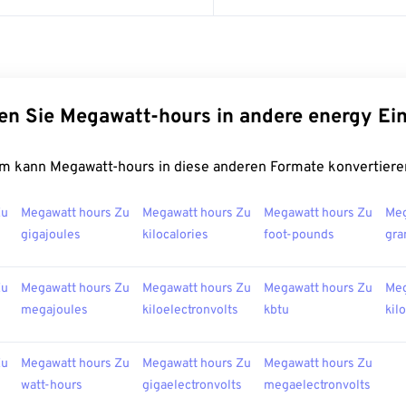
en Sie Megawatt-hours in andere energy Ei
m kann Megawatt-hours in diese anderen Formate konvertiere
Zu
Megawatt hours Zu
Megawatt hours Zu
Megawatt hours Zu
Meg
gigajoules
kilocalories
foot-pounds
gra
Zu
Megawatt hours Zu
Megawatt hours Zu
Megawatt hours Zu
Meg
megajoules
kiloelectronvolts
kbtu
kil
Zu
Megawatt hours Zu
Megawatt hours Zu
Megawatt hours Zu
watt-hours
gigaelectronvolts
megaelectronvolts