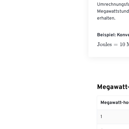
Umrechnungsfak
Megawattstunde
erhalten.
Beispiel: Konv
Joules
=
10 Meg
Megawatt-
Megawatt-ho
1