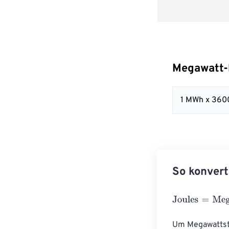
Megawatt-
1 MWh x 36
So konvert
Joules
=
Megawa
Um Megawattstu