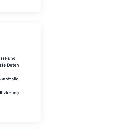
S
üsselung
zte Daten
kontrolle
fizierung