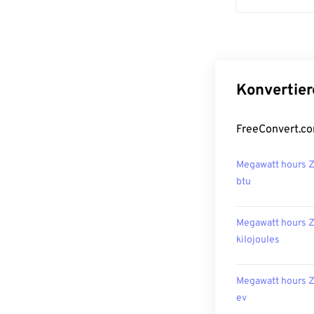
Konvertier
FreeConvert.co
Megawatt hours 
btu
Megawatt hours 
kilojoules
Megawatt hours 
ev