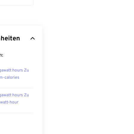
nheiten
n:
awatt hours Zu
m-calories
awatt hours Zu
owatt-hour