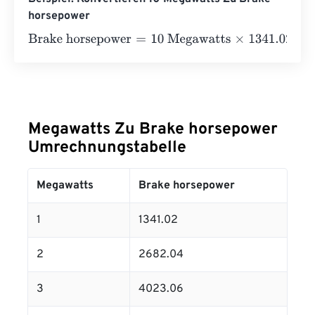
horsepower
Brake horsepower
=
10 Megawatts
×
1341.02
=
13410.2
Bra
Megawatts Zu Brake horsepower
Umrechnungstabelle
Megawatts
Brake horsepower
1
1341.02
2
2682.04
3
4023.06