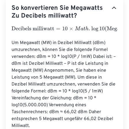
So konvertieren Sie Megawatts
Zu Decibels milliwatt?
Decibels milliwatt
=
10
×
M
a
t
h
.
log
10
(
Megawatts
⋅
1000000
)
Um Megawatt (MW) in Dezibel Milliwatt (dBm) 
umzurechnen, können Sie die folgende Formel 
verwenden: dBm = 10 * log10(P / 1mW) Dabei ist: – 
dBm ist Dezibel Milliwatt – P ist die Leistung in 
Megawatt (MW) Angenommen, Sie haben eine 
Leistung von 5 Megawatt (MW). Um diese in 
Dezibel Milliwatt umzurechnen, verwenden Sie die 
folgende Formel: dBm = 10 * log10(5 / 1mW) 
Vereinfachung der Gleichung: dBm = 10 * 
log10(5.000.000) Verwendung eines 
Taschenrechners: dBm ≈ 66,02 dBm Daher 
entsprechen 5 Megawatt ungefähr 66,02 Dezibel 
Milliwatt.