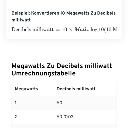
Beispiel: Konvertieren 10 Megawatts Zu Decibels
milliwatt
Decibels milliwatt
=
10
×
M
a
t
h
.
log
10
(
10 Megawatts
⋅
100000
Megawatts Zu Decibels milliwatt
Umrechnungstabelle
Megawatts
Decibels milliwatt
1
60
2
63.0103