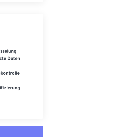
S
üsselung
zte Daten
kontrolle
fizierung