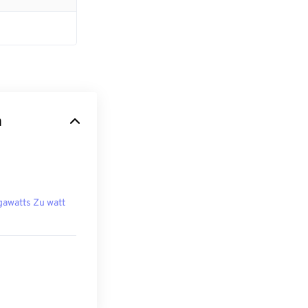
n
awatts Zu watt