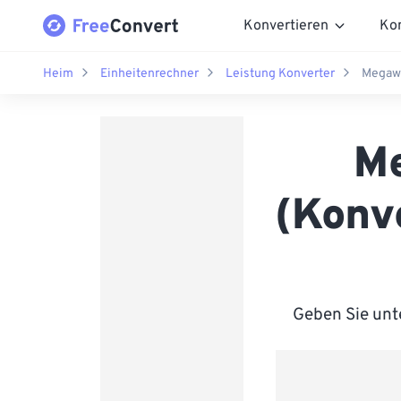
Konvertieren
Ko
Heim
Einheitenrechner
Leistung Konverter
Megawa
Me
(Konv
Geben Sie unte