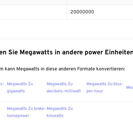
20000000
en Sie Megawatts in andere power Einheite
m kann Megawatts in diese anderen Formate konvertieren:
ns-
Megawatts Zu
Megawatts Zu
Megawatts Zu btus-
Meg
gigawatts
decibels-milliwatt
per-hour
Megawatts Zu brake-
Megawatts Zu
horsepower
kilowatts