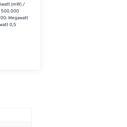
iwatt (mW) / 
n 500.000 
000: Megawatt 
att 0,5 