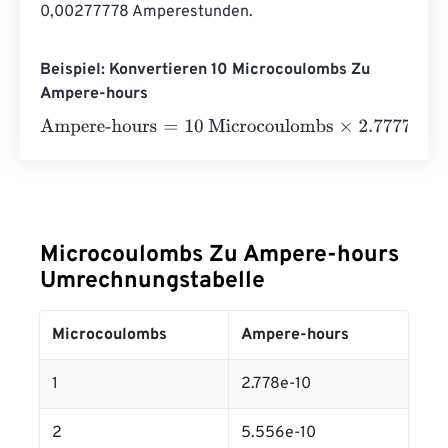
0,00277778 Amperestunden.
Beispiel: Konvertieren 10 Microcoulombs Zu
Ampere-hours
Ampere-hours
=
10 Microcoulombs
×
2.7777777777778
e
-
1
Microcoulombs Zu Ampere-hours
Umrechnungstabelle
Microcoulombs
Ampere-hours
1
2.778e-10
2
5.556e-10