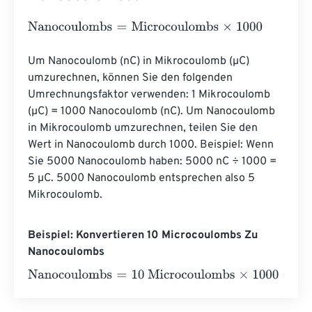
Nanocoulombs
=
Microcoulombs
×
1000
Um Nanocoulomb (nC) in Mikrocoulomb (µC) 
umzurechnen, können Sie den folgenden 
Umrechnungsfaktor verwenden: 1 Mikrocoulomb 
(µC) = 1000 Nanocoulomb (nC). Um Nanocoulomb 
in Mikrocoulomb umzurechnen, teilen Sie den 
Wert in Nanocoulomb durch 1000. Beispiel: Wenn 
Sie 5000 Nanocoulomb haben: 5000 nC ÷ 1000 = 
5 µC. 5000 Nanocoulomb entsprechen also 5 
Mikrocoulomb.
Beispiel: Konvertieren 10 Microcoulombs Zu
Nanocoulombs
Nanocoulombs
=
10 Microcoulombs
×
1000
=
10000
Nanoco