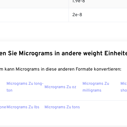
1.9e-8
2e-8
en Sie Micrograms in andere weight Einheit
m kann Micrograms in diese anderen Formate konvertieren:
Micrograms Zu long-
Micrograms Zu
Mic
Micrograms Zu oz
ton
milligrams
sho
tone
Micrograms Zu lbs
Micrograms Zu tons