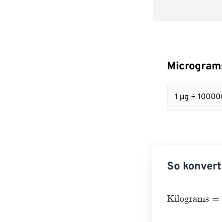
Microgram
1 μg ÷ 10000
So konvert
Kilograms
=
Mic