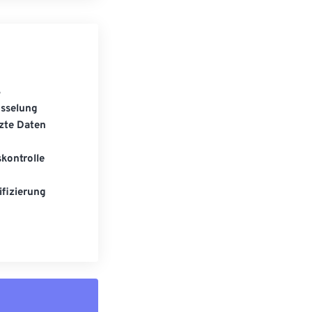
S
üsselung
zte Daten
kontrolle
fizierung