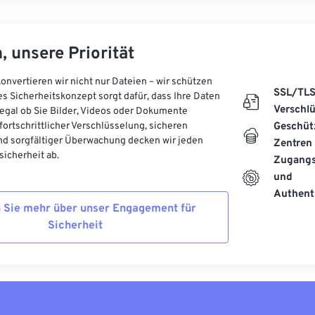
, unsere Priorität
onvertieren wir nicht nur Dateien – wir schützen
SSL/TL
es Sicherheitskonzept sorgt dafür, dass Ihre Daten
Verschl
, egal ob Sie Bilder, Videos oder Dokumente
 fortschrittlicher Verschlüsselung, sicheren
Geschüt
d sorgfältiger Überwachung decken wir jeden
Zentren
icherheit ab.
Zugangs
und
Authenti
 Sie mehr über unser Engagement für
Sicherheit