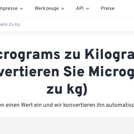
mpresse
Werkzeuge
API
Preise
rams Zu Kg
crograms zu Kilogr
vertieren Sie Micro
zu kg)
n einen Wert ein und wir konvertieren ihn automatis