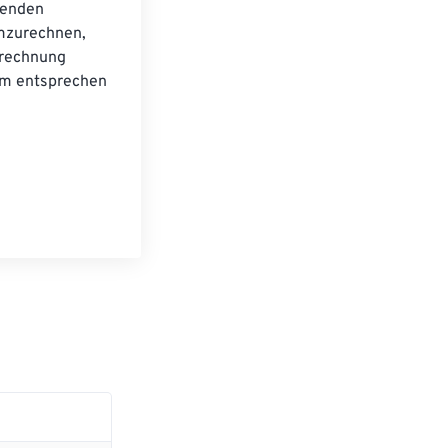
genden 
mzurechnen, 
mrechnung 
mm entsprechen 