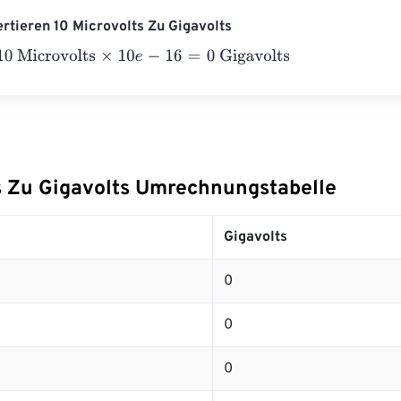
ertieren 10 Microvolts Zu Gigavolts
icrovolts
×
10
e
-
16
=
0
Gigavolts
s Zu Gigavolts Umrechnungstabelle
Gigavolts
0
0
0