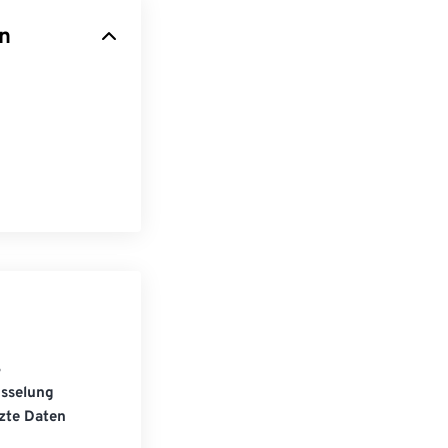
en
S
üsselung
zte Daten