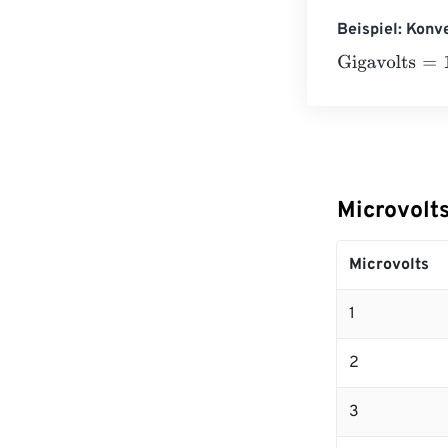
Beispiel: Konv
Gigavolts
=
10 M
Microvolt
Microvolts
1
2
3