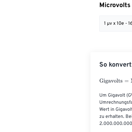
Microvolts
1 µv x 10e - 1
So konvert
Gigavolts
=
Micr
Um Gigavolt (G
Umrechnungsfak
Wert in Gigavo
zu erhalten. Be
2.000.000.000.