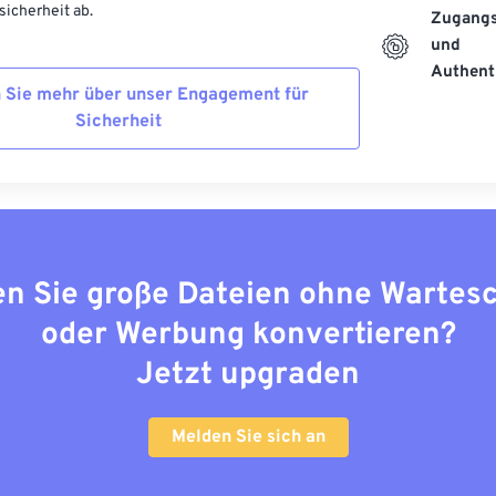
icherheit ab.
Zugangs
und
Authenti
 Sie mehr über unser Engagement für
Sicherheit
n Sie große Dateien ohne Wartes
oder Werbung konvertieren?
Jetzt upgraden
Melden Sie sich an