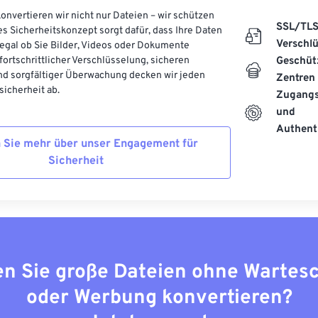
onvertieren wir nicht nur Dateien – wir schützen
SSL/TL
es Sicherheitskonzept sorgt dafür, dass Ihre Daten
Verschl
, egal ob Sie Bilder, Videos oder Dokumente
 fortschrittlicher Verschlüsselung, sicheren
Geschüt
d sorgfältiger Überwachung decken wir jeden
Zentren
icherheit ab.
Zugangs
und
Authenti
 Sie mehr über unser Engagement für
Sicherheit
n Sie große Dateien ohne Wartes
oder Werbung konvertieren?