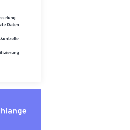
S
üsselung
zte Daten
kontrolle
fizierung
chlange