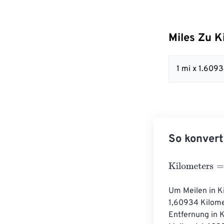
Miles Zu K
1 mi x 1.609
So konvert
Kilometers
=
Mi
Um Meilen in K
1,60934 Kilomet
Entfernung in K