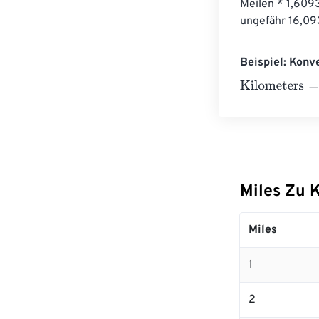
Meilen * 1,609
ungefähr 16,09
Beispiel: Konv
Kilometers
=
10
Miles Zu 
Miles
1
2