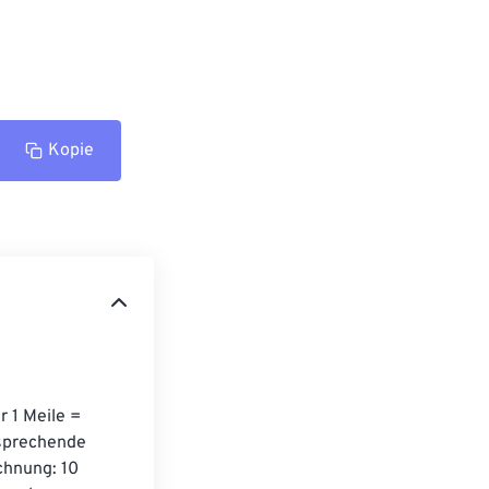
Kopie
 1 Meile = 
tsprechende 
chnung: 10 