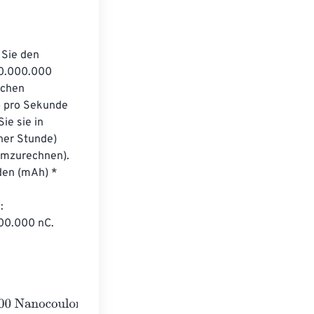
Sie den 
0.000.000 
schen 
b pro Sekunde 
e sie in 
ner Stunde) 
umzurechnen). 
den (mAh) * 
: 
00.000 nC. 
ulombs