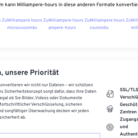
m kann Milliampere-hours in diese anderen Formate konvertie
s Zu
Milliampere hours Zu
Milliampere hours Zu
Milliampere hours Zu
Mil
microcoulombs
ampere-hours
coulombs
mil
, unsere Priorität
onvertieren wir nicht nur Dateien – wir schützen
SSL/TL
es Sicherheitskonzept sorgt dafür, dass Ihre Daten
Verschl
, egal ob Sie Bilder, Videos oder Dokumente
 fortschrittlicher Verschlüsselung, sicheren
Geschüt
d sorgfältiger Überwachung decken wir jeden
Zentren
icherheit ab.
Zugangs
und
Authenti