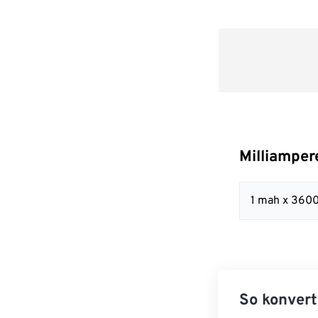
Milliampe
1 mah x 36
So konvert