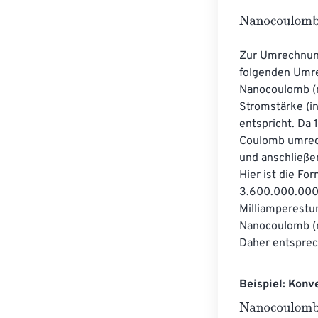
Nanocoulombs
Zur Umrechnung
folgenden Umre
Nanocoulomb (n
Stromstärke (i
entspricht. Da 
Coulomb umrech
und anschließe
Hier ist die F
3.600.000.000.
Milliamperestu
Nanocoulomb (
Daher entspre
Beispiel: Kon
Nanocoulombs