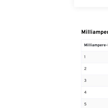
Milliampe
Milliampere-
1
2
3
4
5