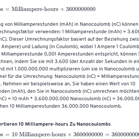
=
Milliampere-hours
×
3600000000
 von Milliamperestunden (mAh) in Nanocoulomb (nC) können 
chnungsfaktor verwenden: 1 Milliamperestunde (mAh) = 3.60
C). Dieser Umrechnungsfaktor basiert auf der Beziehung zwi
n Ampere) und Ladung (in Coulomb), wobei 1 Ampere 1 Coulom
1 Milliamperestunde 0,001 Amperestunden entspricht, können Si
nen, indem Sie sie mit 3.600 (der Anzahl der Sekunden in ei
nd mit 1.000.000.000 multiplizieren (um sie in Nanocoulomb 
ormel für die Umrechnung: Nanocoulomb (nC) = Milliamperestun
 Nehmen wir beispielsweise an, Sie haben einen Wert von 10 
nden (mAh), den Sie in Nanocoulomb (nC) umrechnen möchten
nC) = 10 mAh * 3.600.000.000 Nanocoulomb (nC) = 36.000.0
chen 10 Milliamperestunden 36.000.000 Nanocoulomb.
vertieren 10 Milliampere-hours Zu Nanocoulombs
=
10 Milliampere-hours
×
3600000000
=
36000000000
Nanoco