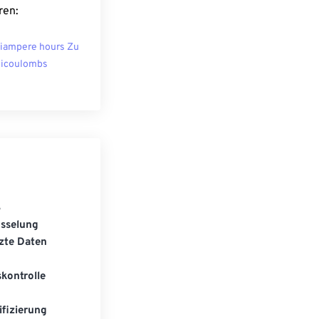
ren:
liampere hours Zu
licoulombs
S
üsselung
zte Daten
kontrolle
fizierung