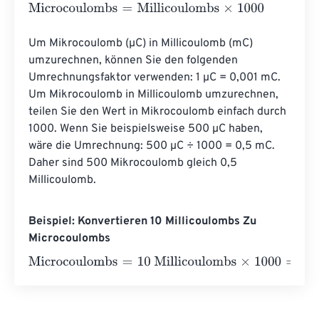
Microcoulombs
=
Millicoulombs
×
1000
Um Mikrocoulomb (µC) in Millicoulomb (mC) 
umzurechnen, können Sie den folgenden 
Umrechnungsfaktor verwenden: 1 µC = 0,001 mC. 
Um Mikrocoulomb in Millicoulomb umzurechnen, 
teilen Sie den Wert in Mikrocoulomb einfach durch 
1000. Wenn Sie beispielsweise 500 µC haben, 
wäre die Umrechnung: 500 µC ÷ 1000 = 0,5 mC. 
Daher sind 500 Mikrocoulomb gleich 0,5 
Millicoulomb.
Beispiel: Konvertieren 10 Millicoulombs Zu
Microcoulombs
Microcoulombs
=
10 Millicoulombs
×
1000
=
10000
Microco