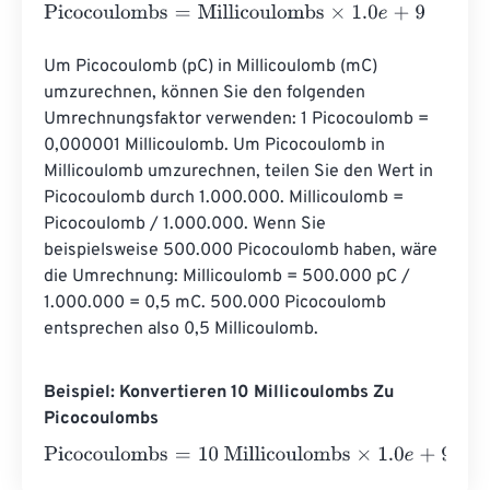
Picocoulombs
=
Millicoulombs
×
1.0
e
+
9
Um Picocoulomb (pC) in Millicoulomb (mC) 
umzurechnen, können Sie den folgenden 
Umrechnungsfaktor verwenden: 1 Picocoulomb = 
0,000001 Millicoulomb. Um Picocoulomb in 
Millicoulomb umzurechnen, teilen Sie den Wert in 
Picocoulomb durch 1.000.000. Millicoulomb = 
Picocoulomb / 1.000.000. Wenn Sie 
beispielsweise 500.000 Picocoulomb haben, wäre 
die Umrechnung: Millicoulomb = 500.000 pC / 
1.000.000 = 0,5 mC. 500.000 Picocoulomb 
entsprechen also 0,5 Millicoulomb.
Beispiel: Konvertieren 10 Millicoulombs Zu
Picocoulombs
Picocoulombs
=
10 Millicoulombs
×
1.0
e
+
9
=
10000000000