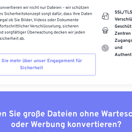
onvertieren wir nicht nur Dateien – wir schützen
SSL/TL
es Sicherheitskonzept sorgt dafür, dass Ihre Daten
Verschl
, egal ob Sie Bilder, Videos oder Dokumente
 fortschrittlicher Verschlüsselung, sicheren
Geschüt
d sorgfältiger Überwachung decken wir jeden
Zentren
icherheit ab.
Zugangs
und
Authenti
 Sie mehr über unser Engagement für
Sicherheit
n Sie große Dateien ohne Wartes
oder Werbung konvertieren?