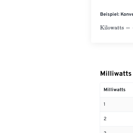
Beispiel: Konv
Kilowatts
=
10 Mi
Milliwatt
Milliwatts
1
2