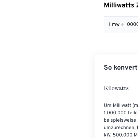
Milliwatts
1 mw ÷ 1000
So konvert
Kilowatts
=
Milli
Um Milliwatt (
1.000.000 teil
beispielsweise 
umzurechnen, t
kW. 500.000 Mil