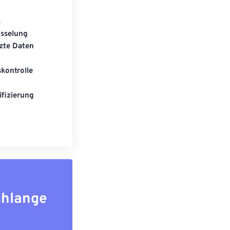
S
üsselung
zte Daten
kontrolle
fizierung
chlange