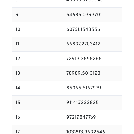
8
48608.9238845
9
54685.0393701
10
60761.1548556
11
66837.2703412
12
72913.3858268
13
78989.5013123
14
85065.6167979
15
91141.7322835
16
97217.847769
17
103293.9632546