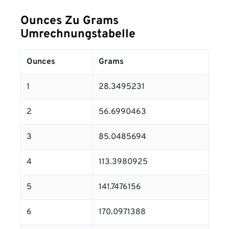
Ounces Zu Grams
Umrechnungstabelle
Ounces
Grams
1
28.3495231
2
56.6990463
3
85.0485694
4
113.3980925
5
141.7476156
6
170.0971388