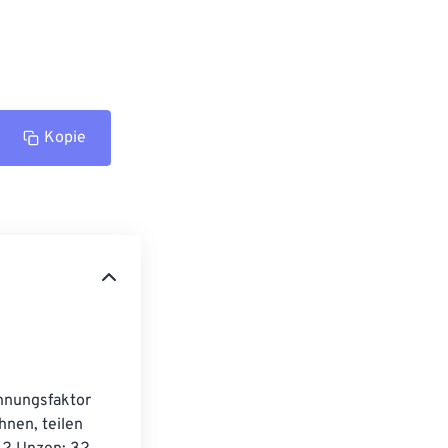
Kopie
hnungsfaktor 
nen, teilen 