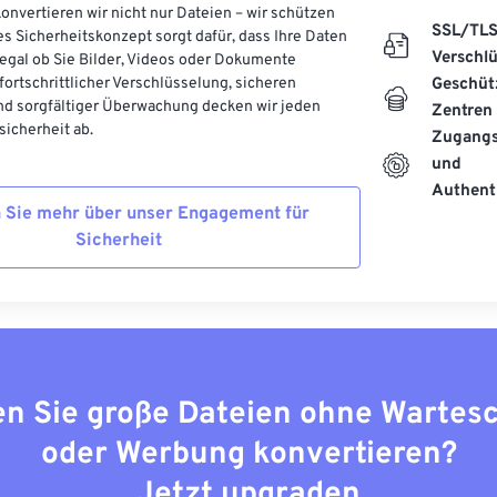
onvertieren wir nicht nur Dateien – wir schützen
SSL/TL
es Sicherheitskonzept sorgt dafür, dass Ihre Daten
Verschl
, egal ob Sie Bilder, Videos oder Dokumente
 fortschrittlicher Verschlüsselung, sicheren
Geschüt
d sorgfältiger Überwachung decken wir jeden
Zentren
icherheit ab.
Zugangs
und
Authenti
 Sie mehr über unser Engagement für
Sicherheit
n Sie große Dateien ohne Wartes
oder Werbung konvertieren?
Jetzt upgraden