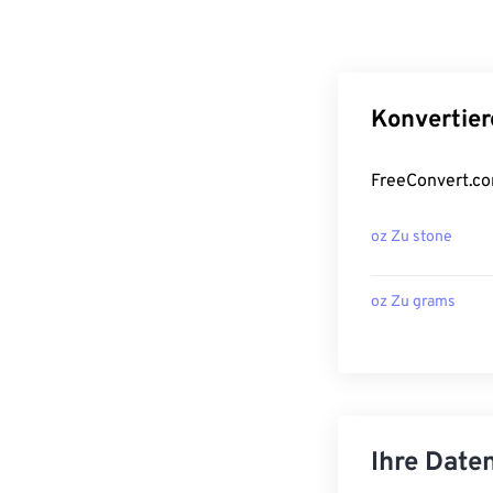
Konvertier
FreeConvert.co
oz Zu stone
oz Zu grams
Ihre Daten