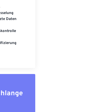
S
üsselung
zte Daten
kontrolle
fizierung
chlange