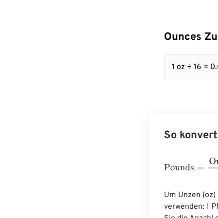
Ounces Zu
1 oz ÷ 16 = 0
So konvert
Pounds
=
Ounce
Um Unzen (oz) 
verwenden: 1 Pf