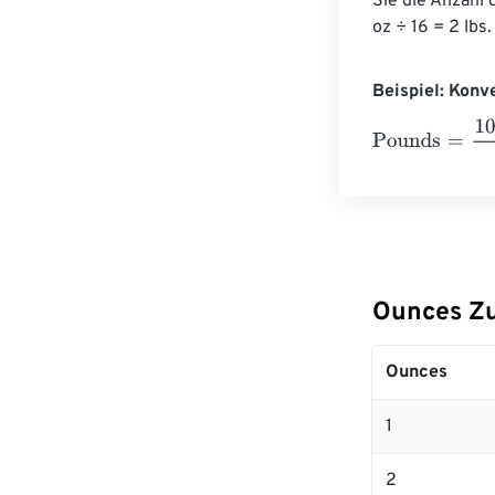
Sie die Anzahl
oz ÷ 16 = 2 lb
Beispiel: Konv
Pounds
=
10 Ou
Ounces Z
Ounces
1
2