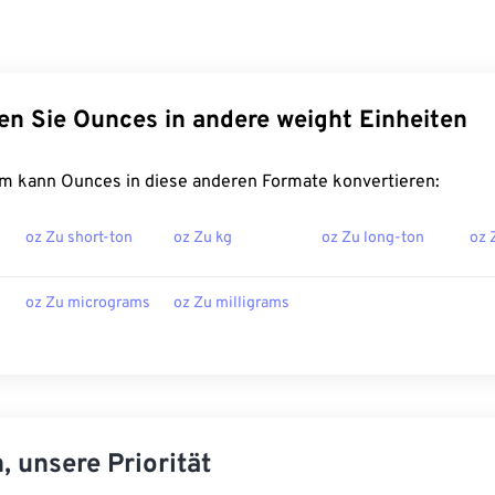
en Sie Ounces in andere weight Einheiten
m kann Ounces in diese anderen Formate konvertieren:
oz Zu short-ton
oz Zu kg
oz Zu long-ton
oz 
oz Zu micrograms
oz Zu milligrams
, unsere Priorität