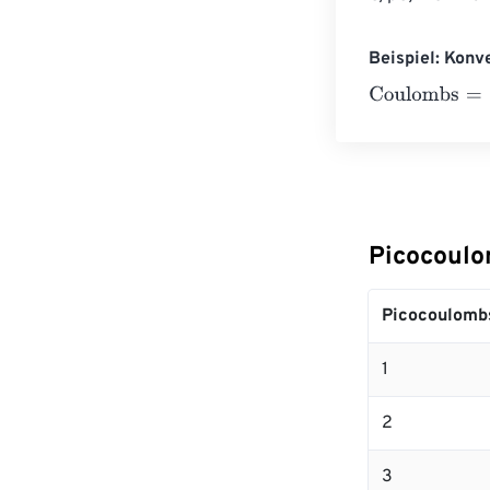
Beispiel: Kon
Coulombs
=
10 
Picocoulo
Picocoulomb
1
2
3