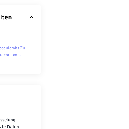
iten
ocoulombs Zu
rocoulombs
S
üsselung
zte Daten