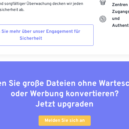
d sorgfältiger Überwachung decken wir jeden
Zentren
icherheit ab.
Zugangs
und
Authenti
 Sie mehr über unser Engagement für
Sicherheit
n Sie große Dateien ohne Wartes
oder Werbung konvertieren?
Jetzt upgraden
Melden Sie sich an