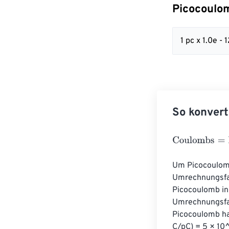
Picocoulo
1 pc x 1.0e -
So konvert
Coulombs
=
Pic
Um Picocoulomb
Umrechnungsfak
Picocoulomb in
Umrechnungsfak
Picocoulomb ha
C/pC) = 5 × 10