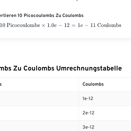
vertieren 10 Picocoulombs Zu Coulombs
Picocoulombs
×
1.0
e
-
12
=
1
e
-
11
Coulombs
mbs Zu Coulombs Umrechnungstabelle
s
Coulombs
1e-12
2e-12
3e-12