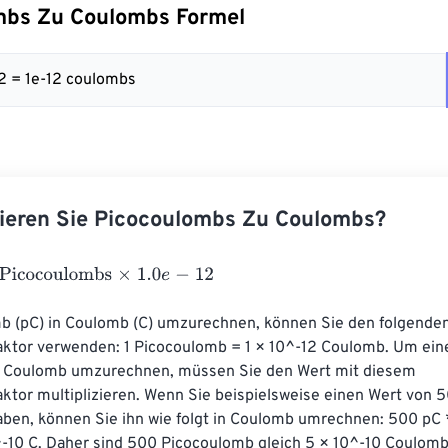
mbs Zu Coulombs Formel
 12 = 1e-12 coulombs
ieren Sie Picocoulombs Zu Coulombs?
ocoulombs
×
1.0
e
-
12
 (pC) in Coulomb (C) umzurechnen, können Sie den folgenden
tor verwenden: 1 Picocoulomb = 1 × 10^-12 Coulomb. Um ein
 Coulomb umzurechnen, müssen Sie den Wert mit diesem 
tor multiplizieren. Wenn Sie beispielsweise einen Wert von 5
ben, können Sie ihn wie folgt in Coulomb umrechnen: 500 pC *
^-10 C. Daher sind 500 Picocoulomb gleich 5 × 10^-10 Coulomb