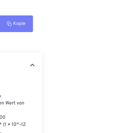
Kopie
 
en Wert von 
00 
 (1 × 10^-12 
.