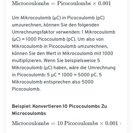
Microcoulombs
=
Picocoulombs
×
0.001
Um Mikrocoulomb (µC) in Picocoulomb (pC) 
umzurechnen, können Sie den folgenden 
Umrechnungsfaktor verwenden: 1 Mikrocoulomb 
(µC) = 1000 Picocoulomb (pC). Um also von 
Mikrocoulomb in Picocoulomb umzurechnen, 
können Sie den Wert in Mikrocoulomb mit 1000 
multiplizieren. Wenn Sie beispielsweise 5 
Mikrocoulomb (µC) haben, wäre die Umrechnung 
in Picocoulomb: 5 µC * 1000 = 5000 pC. 5 
Mikrocoulomb entsprechen also 5000 
Picocoulomb.
Beispiel: Konvertieren 10 Picocoulombs Zu
Microcoulombs
Microcoulombs
=
10 Picocoulombs
×
0.001
=
0.01
Microcou