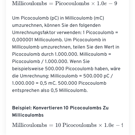
Millicoulombs
=
Picocoulombs
×
1.0
e
-
9
Um Picocoulomb (pC) in Millicoulomb (mC) 
umzurechnen, können Sie den folgenden 
Umrechnungsfaktor verwenden: 1 Picocoulomb = 
0,000001 Millicoulomb. Um Picocoulomb in 
Millicoulomb umzurechnen, teilen Sie den Wert in 
Picocoulomb durch 1.000.000. Millicoulomb = 
Picocoulomb / 1.000.000. Wenn Sie 
beispielsweise 500.000 Picocoulomb haben, wäre 
die Umrechnung: Millicoulomb = 500.000 pC / 
1.000.000 = 0,5 mC. 500.000 Picocoulomb 
entsprechen also 0,5 Millicoulomb.
Beispiel: Konvertieren 10 Picocoulombs Zu
Millicoulombs
Millicoulombs
=
10 Picocoulombs
×
1.0
e
-
9
=
1
e
-
8
Millicoulo