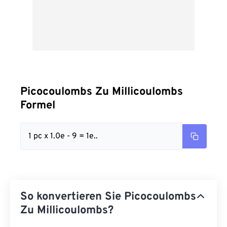
Picocoulombs Zu Millicoulombs
Formel
1 pc x 1.0e - 9 = 1e..
So konvertieren Sie Picocoulombs
Zu Millicoulombs?