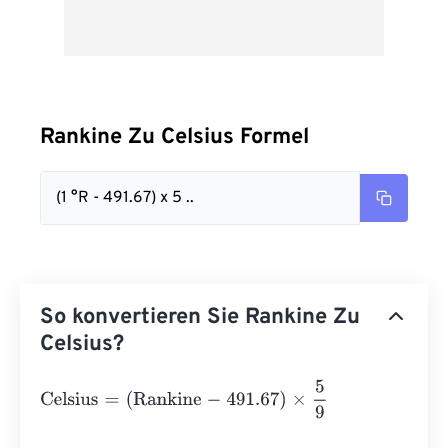
Rankine Zu Celsius Formel
(1 °R - 491.67) x 5 ..
So konvertieren Sie Rankine Zu
Celsius?
Celsius
=
(
Rankine
-
491.67
)
×
5
9