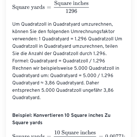
Square yards
=
Square inches
1296
Um Quadratzoll in Quadratyard umzurechnen, 
können Sie den folgenden Umrechnungsfaktor 
verwenden: 1 Quadratyard = 1.296 Quadratzoll Um 
Quadratzoll in Quadratyard umzurechnen, teilen 
Sie die Anzahl der Quadratzoll durch 1.296. 
Formel: Quadratyard = Quadratzoll / 1.296 
Rechnen wir beispielsweise 5.000 Quadratzoll in 
Quadratyard um: Quadratyard = 5.000 / 1.296 
Quadratyard ≈ 3,86 Quadratyard. Daher 
entsprechen 5.000 Quadratzoll ungefähr 3,86 
Quadratyard.
Beispiel: Konvertieren 10 Square inches Zu
Square yards
Square yards
=
10 Square inches
1296
=
0.007716
Square y