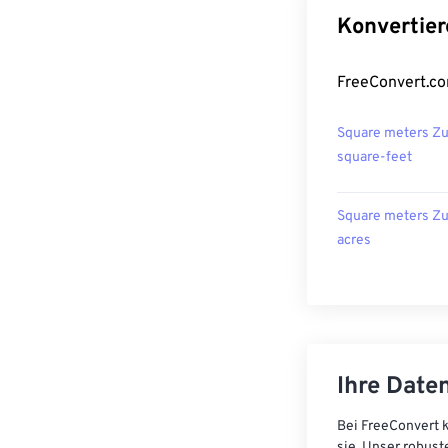
Konvertier
FreeConvert.co
Square meters Z
square-feet
Square meters Z
acres
Ihre Daten
Bei FreeConvert k
sie. Unser robust