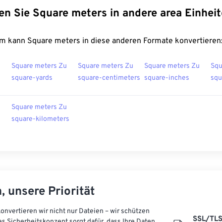
en Sie Square meters in andere area Einhei
m kann Square meters in diese anderen Formate konvertieren
u
Square meters Zu
Square meters Zu
Square meters Zu
Squ
square-yards
square-centimeters
square-inches
squ
u
Square meters Zu
square-kilometers
, unsere Priorität
onvertieren wir nicht nur Dateien – wir schützen
SSL/TL
es Sicherheitskonzept sorgt dafür, dass Ihre Daten