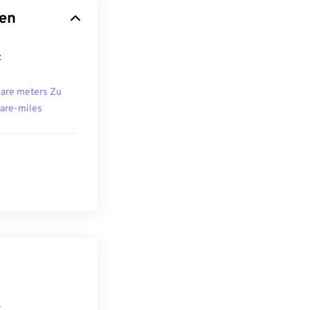
ten
:
are meters Zu
are-miles
S