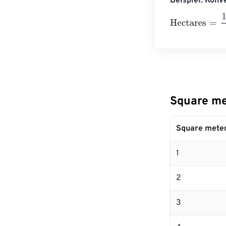
Beispiel: Konv
Hectares
=
10 S
Square me
Square mete
1
2
3