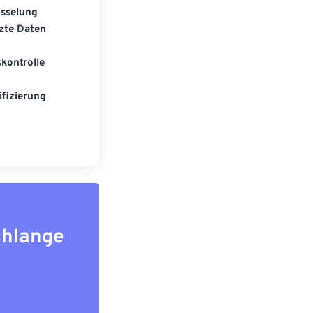
üsselung
zte Daten
kontrolle
fizierung
chlange