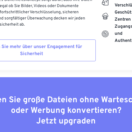
Verschl
, egal ob Sie Bilder, Videos oder Dokumente
 fortschrittlicher Verschlüsselung, sicheren
Geschüt
d sorgfältiger Überwachung decken wir jeden
Zentren
icherheit ab.
Zugangs
und
Authenti
 Sie mehr über unser Engagement für
Sicherheit
n Sie große Dateien ohne Wartes
oder Werbung konvertieren?
Jetzt upgraden