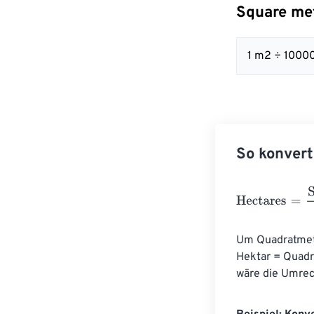
Square me
1 m2 ÷ 10000
So konvert
Hectares
=
Squa
Um Quadratmete
Hektar = Quadr
wäre die Umrec