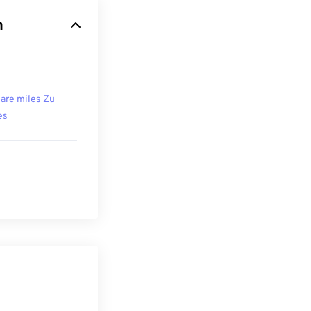
n
are miles Zu
es