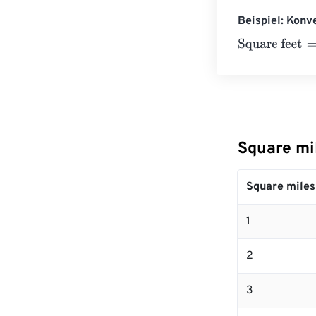
Beispiel: Konv
Square feet
=
10
Square mi
Square miles
1
2
3