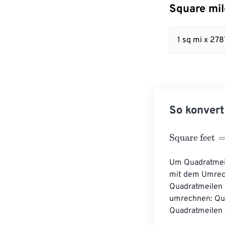
Square mil
1 sq mi x 27
So konvert
Square feet
=
Sq
Um Quadratmeil
mit dem Umrech
Quadratmeilen 
umrechnen: Qua
Quadratmeilen 