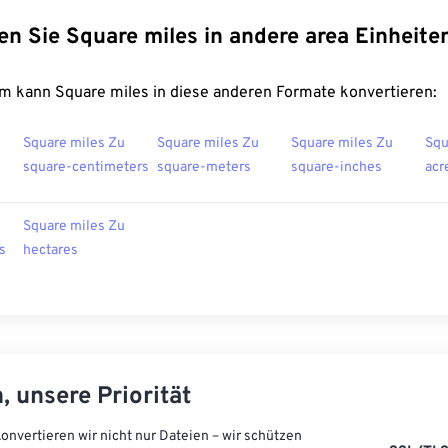
en Sie Square miles in andere area Einheite
m kann Square miles in diese anderen Formate konvertieren:
Square miles Zu
Square miles Zu
Square miles Zu
Squ
square-centimeters
square-meters
square-inches
acr
Square miles Zu
s
hectares
, unsere Priorität
onvertieren wir nicht nur Dateien – wir schützen