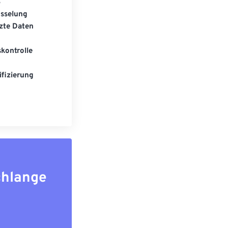
S
üsselung
zte Daten
kontrolle
fizierung
chlange