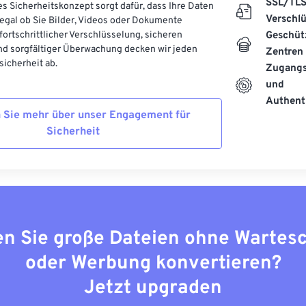
SSL/TL
es Sicherheitskonzept sorgt dafür, dass Ihre Daten
Verschl
, egal ob Sie Bilder, Videos oder Dokumente
 fortschrittlicher Verschlüsselung, sicheren
Geschüt
d sorgfältiger Überwachung decken wir jeden
Zentren
icherheit ab.
Zugangs
und
Authenti
 Sie mehr über unser Engagement für
Sicherheit
n Sie große Dateien ohne Wartes
oder Werbung konvertieren?
Jetzt upgraden