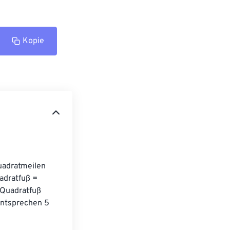
Kopie
adratmeilen 
adratfuß = 
Quadratfuß 
ntsprechen 5 