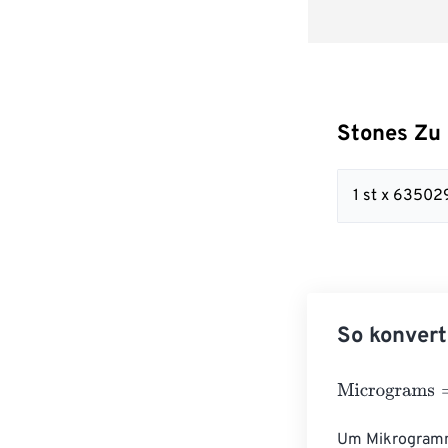
Stones Zu
1 st x 6350
So konvert
Micrograms
=
S
Um Mikrogramm 