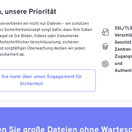
, unsere Priorität
onvertieren wir nicht nur Dateien – wir schützen
SSL/TL
es Sicherheitskonzept sorgt dafür, dass Ihre Daten
Verschl
, egal ob Sie Bilder, Videos oder Dokumente
 fortschrittlicher Verschlüsselung, sicheren
Geschüt
d sorgfältiger Überwachung decken wir jeden
Zentren
icherheit ab.
Zugangs
und
Authenti
 Sie mehr über unser Engagement für
Sicherheit
n Sie große Dateien ohne Wartes