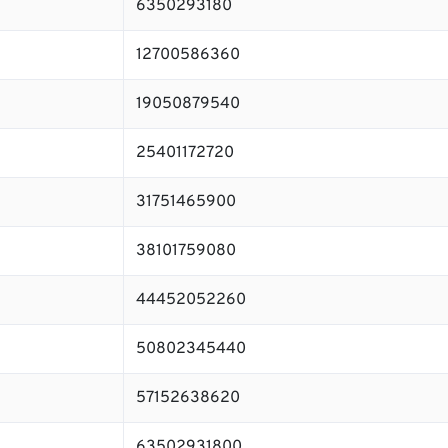
6350293180
12700586360
19050879540
25401172720
31751465900
38101759080
44452052260
50802345440
57152638620
63502931800