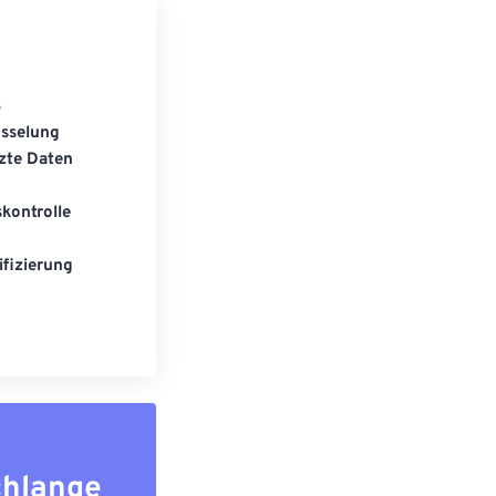
S
üsselung
zte Daten
kontrolle
fizierung
chlange