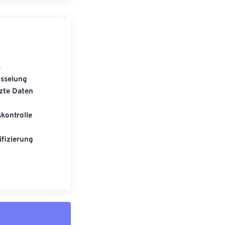
S
üsselung
zte Daten
kontrolle
fizierung