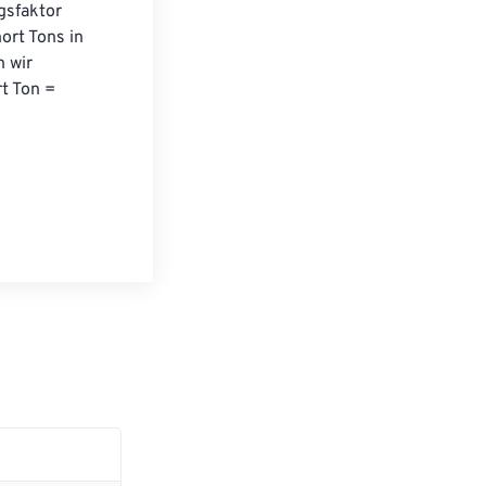
sfaktor 
rt Tons in 
 wir 
t Ton = 