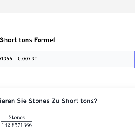
Short tons Formel
571366 = 0.007 ST
ieren Sie Stones Zu Short tons?
ones
142.8571366