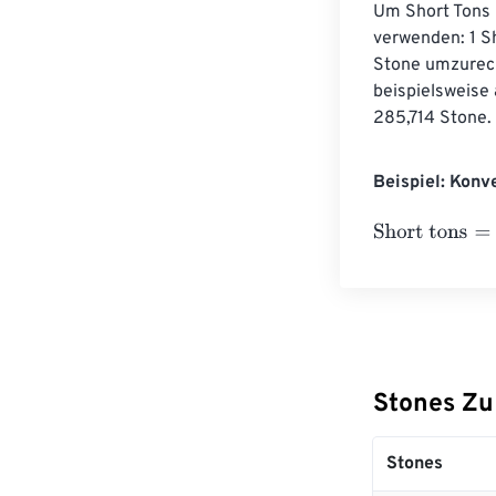
Um Short Tons 
verwenden: 1 S
Stone umzurech
beispielsweise 
285,714 Stone. 
Beispiel: Konv
Short tons
=
10 
Stones Zu
Stones