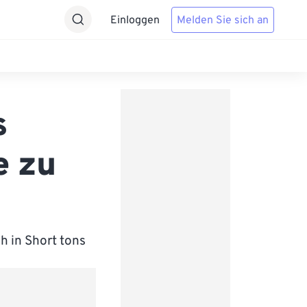
Einloggen
Melden Sie sich an
s
e zu
h in Short tons