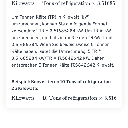
Kilowatts
=
Tons of refrigeration
×
3.51685
Um Tonnen Kälte (TR) in Kilowatt (kW) 
umzurechnen, können Sie die folgende Formel 
verwenden: 1 TR = 3,51685284 kW. Um TR in kW 
umzurechnen, multiplizieren Sie den TR-Wert mit 
3,51685284. Wenn Sie beispielsweise 5 Tonnen 
Kälte haben, lautet die Umrechnung: 5 TR * 
3,51685284 kW/TR = 17,5842642 kW. Daher 
entsprechen 5 Tonnen Kälte 17,5842642 Kilowatt.
Beispiel: Konvertieren 10 Tons of refrigeration
Zu Kilowatts
Kilowatts
=
10 Tons of refrigeration
×
3.51685
=
35.1685
Ki