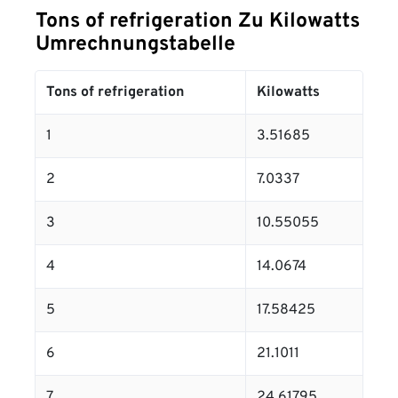
Tons of refrigeration Zu Kilowatts
Umrechnungstabelle
Tons of refrigeration
Kilowatts
1
3.51685
2
7.0337
3
10.55055
4
14.0674
5
17.58425
6
21.1011
7
24.61795